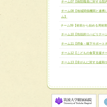
チーム07【病院職員に対する院
チーム07【病院職員に対
チーム08【地域関係機関と連携
チーム08【地域関係機関
ム】
チーム】
チーム09【術前から始め
チーム09【術前から始める周術
ム】
チーム10【包括的リハビリテー
チーム10【包括的リハビ
チーム11【摂食・嚥下サポート
ーム】
チーム12【こどもの食育支援チ
チーム11【摂食・嚥下サポ
チーム13【非がんに対する緩和
チーム12【こどもの食育支
チーム13【非がんに対する