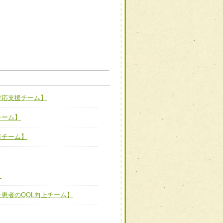
職種から選ぶ
職種から選ぶ
対応支援チーム】
新たな可能性を広げる
対応支援チーム】
チーム】
ーム】
び効果的な指導ができる
善チーム】
善チーム】
】
た患者のQOL向上チーム】
患者のQOL向上チーム】