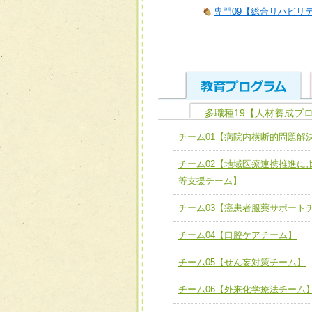
専門09【総合リハビリ
多職種19【人材養成プ
ユニット１ 医療人として
チーム01【病院内横断的問題解
全人的医療を実践する医療
チーム01【病院内横断的問
チーム02【地域医療連携推進に
ける
チーム02【地域医療連携
等支援チーム】
ユニット２ チーム医療構成
宅患者等支援チーム】
必要に応じて柔軟に医療チ
チーム03【癌患者服薬サポート
チーム03【癌患者服薬サポ
ユニット３ 多職種連携力
チーム04【口腔ケアチーム】
チーム04【口腔ケアチーム
他職種の視点とスキルを学
チーム05【せん妄対策チーム】
チーム05【せん妄対策チー
チーム06【外来化学療法チーム
チーム06【外来化学療法チ