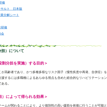
研修
ンサルト 日本版
作業分解シート
方研修
修会
分担）について
役割分担を実施）する目的＞
くが高齢者であり、かつ多種多様なリスク因子（慢性疾患や再発、合併症）を
支援するには多職種によるあらゆる視点も含めた総合的なリハビリテーション
である。
担）によって得られる効果＞
チームが関わることにより、より個別性の高い援助を術後に行うことが可能と