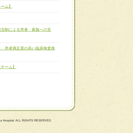
ーム】
チーム】
担当制による患者・家族へ
担当制による患者・家族への支
た、患者満足度の高い臨床
た、患者満足度の高い臨床検査推
進チーム】
進チーム】
uba Hospital. ALL RIGHTS RESERVED.