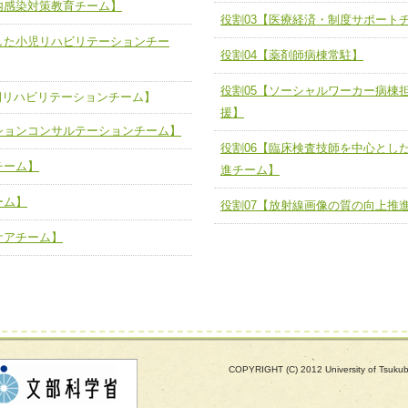
内感染対策教育チーム】
する院内感染対策教育チーム】
役割03【医療経済・制度サポートチ
役割03【医療経済・制度サポート
した小児リハビリテーションチー
と連携した小児リハビリテーション
役割04【薬剤師病棟常駐】
役割04【薬剤師病棟常駐】
役割05【ソーシャルワーカー病棟
役割05【ソーシャルワーカー病棟
る周術期リハビリテーションチー
期リハビリテーションチーム】
の支援】
援】
ションコンサルテーションチーム】
役割06【臨床検査技師を中心とし
役割06【臨床検査技師を中心とし
リテーションコンサルテーションチ
検査推進チーム】
チーム】
進チーム】
役割07【放射線画像の質の向上推
ーム】
ートチーム】
役割07【放射線画像の質の向上推
ケアチーム】
援チーム】
緩和ケアチーム】
COPYRIGHT (C) 2012 University of Tsuk