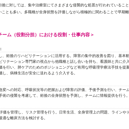
術後に対しては、集中治療室にてさまざまな侵襲的な処置が行われていること
いことも多い。多職種が全身状態を評価しながら積極的に関わることで早期離
。
チーム（役割分担）における役割・仕事内容＞
：
価し、術後のリハビリテーションに活用する。障害の集中的改善を図り、基本
ビリテーション専門家の視点から他職種と話し合いを持ち、看護師と共に介
価を行い、肺ケアのためのポジショニングなど有用な呼吸理学療法手技を提
価し、病棟生活が安全に送れるよう介入する。
急変への対応、呼吸状況等の把握および障害の評価、予後予測を行い、チー
手術の侵襲を考慮して、術後の全身状態を予測し、チームに情報提供を行う
の評価を管理し、リスク管理を行う。日常生活、全身管理上の問題、ラインや
最適な離床方法を検討する。