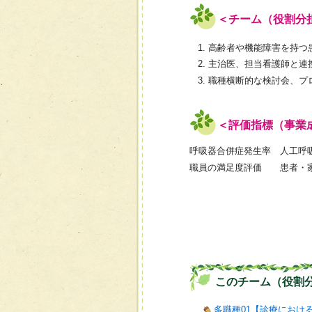
＜チーム（役割分
高齢者や機能障害を持つ
主治医、担当看護師と連
職種横断的な検討会、プ
＜評価指標（事業
呼吸器合併症発生率 人工呼
職員の満足度評価 患者・
このチーム（役割
多職種01【診療におけ