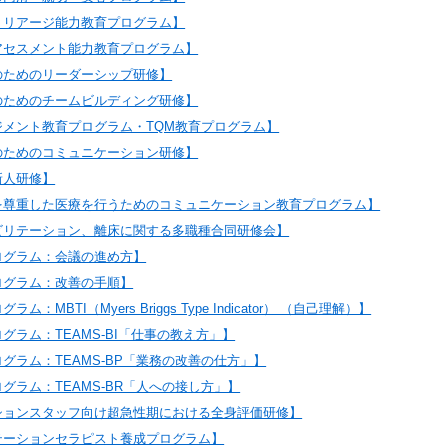
トリアージ能力教育プログラム】
アセスメント能力教育プログラム】
のためのリーダーシップ研修】
のためのチームビルディング研修】
ジメント教育プログラム・TQM教育プログラム】
のためのコミュニケーション研修】
新人研修】
を尊重した医療を行うためのコミュニケーション教育プログラム】
ビリテーション、離床に関する多職種合同研修会】
ログラム：会議の進め方】
ログラム：改善の手順】
：MBTI（Myers Briggs Type Indicator） （自己理解）】
グラム：TEAMS-BI「仕事の教え方」】
グラム：TEAMS-BP「業務の改善の仕方」】
グラム：TEAMS-BR「人への接し方」】
ションスタッフ向け超急性期における全身評価研修】
テーションセラピスト養成プログラム】