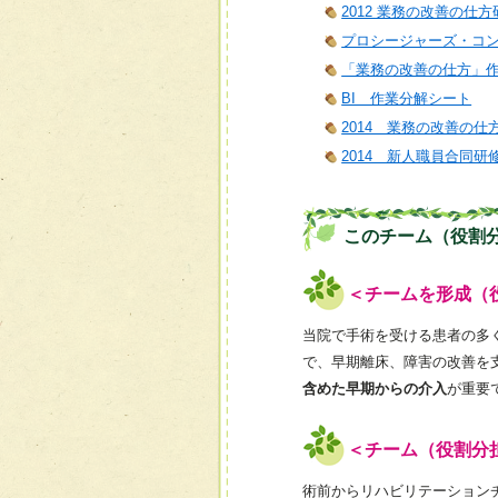
2012 業務の改善の仕方
プロシージャーズ・コ
「業務の改善の仕方」
BI 作業分解シート
2014 業務の改善の仕
2014 新人職員合同研
このチーム（役割
＜チームを形成（
当院で手術を受ける患者の多
で、早期離床、障害の改善を
含めた早期からの介入
が重要
＜チーム（役割分
術前からリハビリテーション