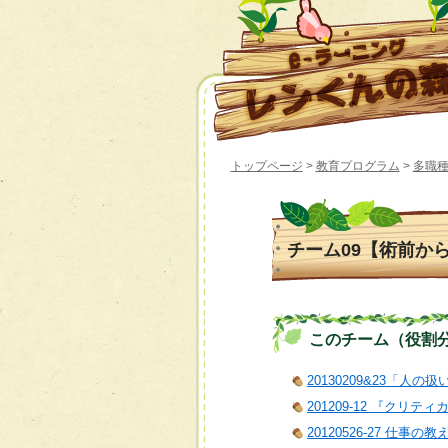
トップページ
>
教育プログラム
>
多職種
チーム09【術前か
このチーム（役割分担）
20130209&23「人の
201209-12 『クリ
20120526-27 仕事の