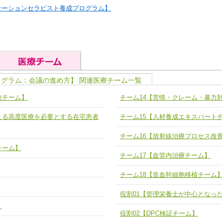
テーションセラピスト養成プログラム】
ログラム：会議の進め方】 関連医療チーム一覧
の基礎能力
ユニット４ 専門能力拡大・向上
決チーム】
チーム14【苦情・クレーム・暴力
人として、必要な基礎能力を身につ
各職種のスキルを拡大・向上させ、
題解決チーム】
チーム14【苦情・クレーム・暴力
よる高度医療を必要とする在宅患者
チーム15【人材養成エキスパート
ユニット５ 人材養成力
推進による高度医療を必要とする在
チーム15【人材養成エキスパートチ
力
人材養成のためのマネジメントおよ
チーム16【放射線治療プロセス改
チーム16【放射線治療プロセス改
ームを組織し、強調できる
チーム】
ートチーム】
チーム17【血管内治療チーム】
チーム17【血管内治療チーム】
】
チーム18【造血幹細胞移植チーム
び、相互理解と連携を深める
チーム18【造血幹細胞移植チーム】
ム】
役割01【管理栄養士が中心となっ
役割01【管理栄養士が中心となった
】
ーム】
役割02【DPC検証チーム】
役割02【DPC検証チーム】