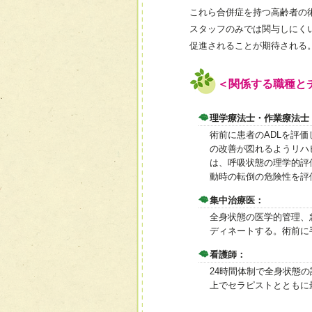
これら合併症を持つ高齢者の
スタッフのみでは関与しにく
促進されることが期待される
＜関係する職種と
理学療法士・作業療法士
術前に患者のADLを評
の改善が図れるようリハ
は、呼吸状態の理学的評
動時の転倒の危険性を評
集中治療医：
全身状態の医学的管理、
ディネートする。術前に
看護師：
24時間体制で全身状態
上でセラピストとともに