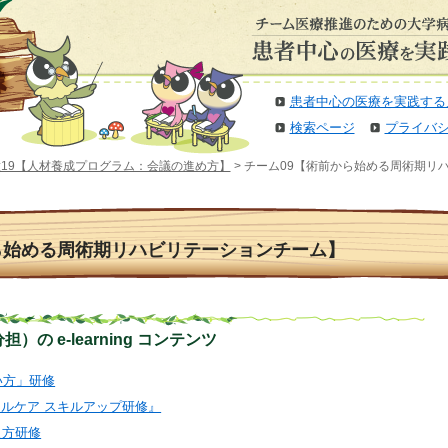
患者中心の医療を実践する
検索ページ
プライバ
19【人材養成プログラム：会議の進め方】
> チーム09【術前から始める周術期リ
ら始める周術期リハビリテーションチーム】
の e-learning コンテンツ
扱い方」研修
ティカルケア スキルアップ研修』
教え方研修