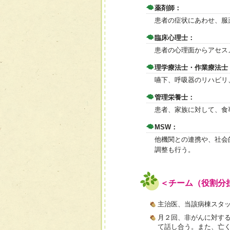
薬剤師：
患者の症状にあわせ、服
臨床心理士：
患者の心理面からアセス
理学療法士・作業療法士
嚥下、呼吸器のリハビリ
管理栄養士：
患者、家族に対して、食
MSW：
他機関との連携や、社会
調整も行う。
＜チーム（役割分
主治医、当該病棟スタ
月２回、非がんに対す
て話し合う。また、亡