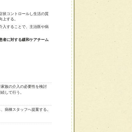
症状コントロールし生活の質
向上する。
介入することで、主治医や病
患者に対する緩和ケアチーム
者家族の介入の必要性を検討
継続して行う。
し、病棟スタッフへ提案する。