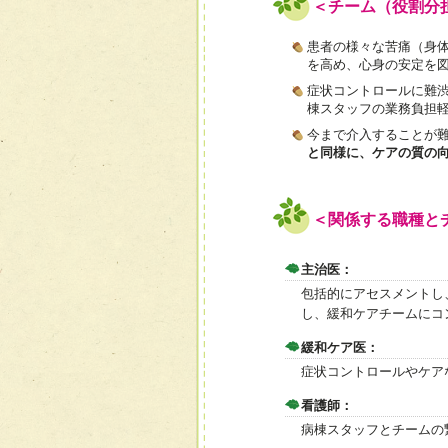
＜チーム（役割分
患者の様々な苦痛（身
を高め、心身の安定を
症状コントロールに難
棟スタッフの業務負担
今まで介入することが
と同様に、ケアの質の
＜関係する職種と
主治医：
包括的にアセスメントし
し、緩和ケアチームにコ
緩和ケア医：
症状コントロールやケア
看護師：
病棟スタッフとチームの