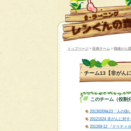
トップページ
>
医療チーム
>
職種から
チーム13【非がん
このチーム（役割分担）
20130209&23「人の
20121024 非がん
201209-12 『クリ