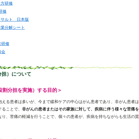
教え方研修
研修
ンサルト 日本版
作業分解シート
方研修
修会
分担）について
役割分担を実施）する目的＞
抱える患者は多いが、今まで緩和ケアの中心はがん患者であり、非がん患者は
することで、
非がんの患者またはその家族に対して、疾病に伴う様々な苦痛を
なり、苦痛の軽減を行うことで、個々の患者が、疾病を持ちながらも生活の質