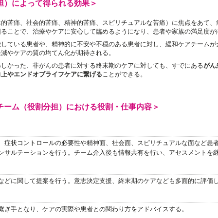
担）によって得られる効果＞
体的苦痛、社会的苦痛、精神的苦痛、スピリチュアルな苦痛）に焦点をあて、
図ることで、治療やケアに安心して臨めるようになり、患者や家族の満足度が
渋している患者や、精神的に不安や不穏のある患者に対し、緩和ケアチームが
軽減やケアの質の均てん化が期待される。
難しかった、非がんの患者に対する終末期のケアに対しても、すでにある
がん
向上やエンドオブライフケアに繋げる
ことができる。
チーム（役割分担）における役割・仕事内容＞
、症状コントロールの必要性や精神面、社会面、スピリチュアルな面など患
ンサルテーションを行う。チーム介入後も情報共有を行い、アセスメントを
などに関して提案を行う。意志決定支援、終末期のケアなども多面的に評価
繋ぎ手となり、ケアの実際や患者との関わり方をアドバイスする。