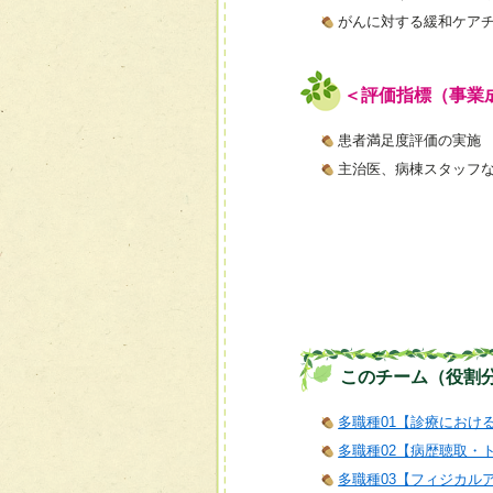
がんに対する緩和ケア
＜評価指標（事業
患者満足度評価の実施
主治医、病棟スタッフ
このチーム（役割
多職種01【診療におけ
多職種02【病歴聴取・
多職種03【フィジカル