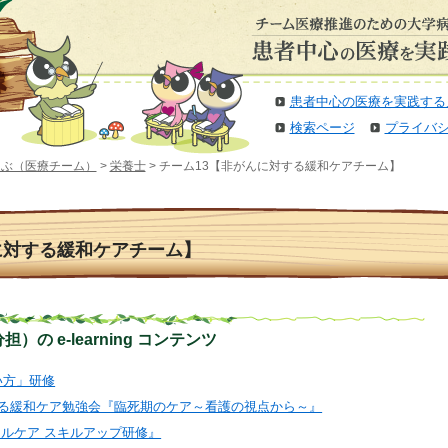
患者中心の医療を実践する
検索ページ
プライバ
選ぶ（医療チーム）
>
栄養士
> チーム13【非がんに対する緩和ケアチーム】
に対する緩和ケアチーム】
の e-learning コンテンツ
扱い方」研修
に対する緩和ケア勉強会『臨死期のケア～看護の視点から～』
ティカルケア スキルアップ研修』