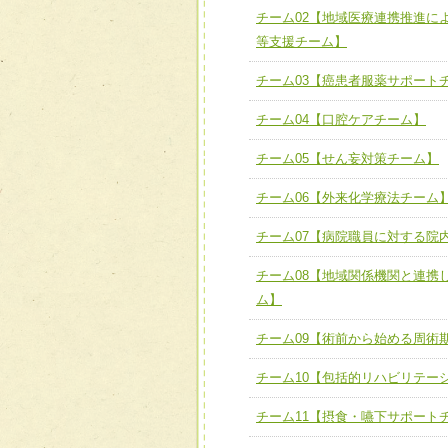
チーム02【地域医療連携推進に
ける
チーム02【地域医療連携
等支援チーム】
ユニット２ チーム医療構成
宅患者等支援チーム】
必要に応じて柔軟に医療チ
チーム03【癌患者服薬サポート
チーム03【癌患者服薬サポ
ユニット３ 多職種連携力
チーム04【口腔ケアチーム】
チーム04【口腔ケアチーム
他職種の視点とスキルを学
チーム05【せん妄対策チーム】
チーム05【せん妄対策チー
チーム06【外来化学療法チーム
チーム06【外来化学療法チ
チーム07【病院職員に対する院
チーム07【病院職員に対
チーム08【地域関係機関と連携
チーム08【地域関係機関
ム】
チーム】
チーム09【術前から始め
チーム09【術前から始める周術
ム】
チーム10【包括的リハビリテー
チーム10【包括的リハビ
チーム11【摂食・嚥下サポート
ーム】