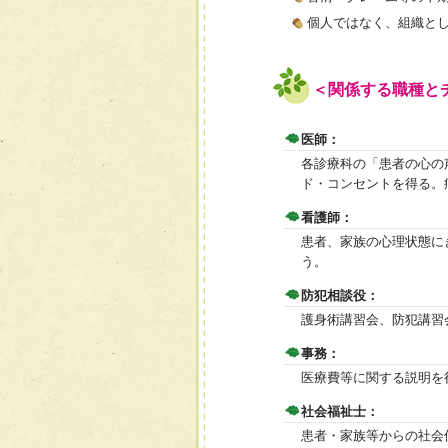
個人ではなく、組織と
＜関係する職種と
医師：
各診療科の「患者の心の
ド・コンセントを得る。
看護師：
患者、家族の心理状態に
う。
防犯相談役：
護身術講習会、防犯講習
事務：
医療費等に関する説明を
社会福祉士：
患者・家族等からの社会