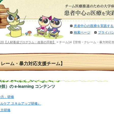
患者中心の医療を実践する
検索ページ
プライバ
20【人材養成プログラム：改善の手順】
> チーム14【苦情・クレーム・暴力対応
クレーム・暴力対応支援チーム】
の e-learning コンテンツ
扱い方」研修
ティカルケア スキルアップ研修』
教え方研修