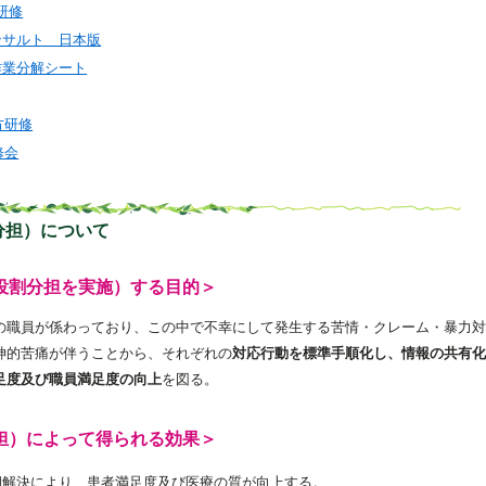
研修
ンサルト 日本版
作業分解シート
方研修
修会
分担）について
役割分担を実施）する目的＞
の職員が係わっており、この中で不幸にして発生する苦情・クレーム・暴力対
神的苦痛が伴うことから、それぞれの
対応行動を標準手順化し、情報の共有化
足度及び職員満足度の向上
を図る。
担）によって得られる効果＞
期解決により、患者満足度及び医療の質が向上する。