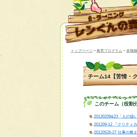
トップページ
>
教育プログラム
>
多職種
チーム14【苦情・
このチーム（役割分担）
20130209&23「人の
201209-12 『クリ
20120526-27 仕事の