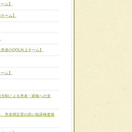
チーム】
ーム】
善チーム】
び効果的な指導ができる
善チーム】
】
た患者のQOL向上チーム】
患者のQOL向上チーム】
チーム】
ーム】
担当制による患者・家族へ
担当制による患者・家族への支
た、患者満足度の高い臨床
た、患者満足度の高い臨床検査推
進チーム】