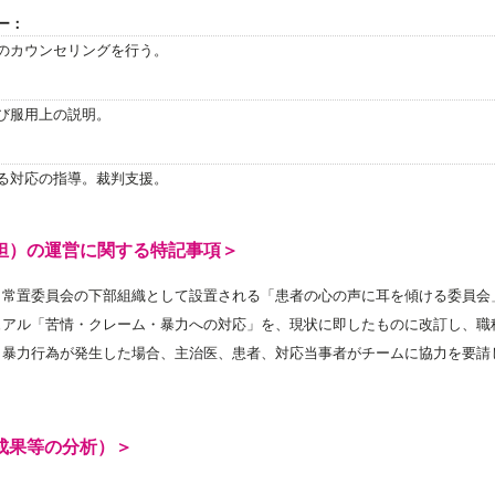
ー：
のカウンセリングを行う。
び服用上の説明。
る対応の指導。裁判支援。
担）の運営に関する特記事項＞
、常置委員会の下部組織として設置される「患者の心の声に耳を傾ける委員会
ュアル「苦情・クレーム・暴力への対応」を、現状に即したものに改訂し、職
・暴力行為が発生した場合、主治医、患者、対応当事者がチームに協力を要請
成果等の分析）＞