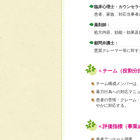
臨床心理士・カウンセラ
患者、家族、対応当事者
薬剤師：
処方内容、効能・効果及
顧問弁護士：
悪質クレーマー等に対す
＜チーム（役割分
チーム構成メンバーは
暴力行為への対応マニ
患者の苦情・クレーム
やかに対応する。
＜評価指標（事業
患者アンケート調査