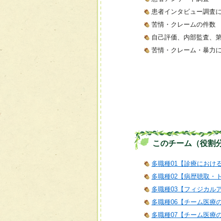
患者インタビュー調査
苦情・クレームの件数
自己評価、内部監査、
苦情・クレーム・暴力
このチーム（役割
多職種01【診療におけ
多職種02【病歴聴取・
多職種03【フィジカル
多職種06【チーム医療
多職種07【チーム医療