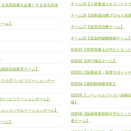
チーム15【人材養成エキスパート
よる高度医療を必要とする在宅患者
ユニット５ 人材養成力
推進による高度医療を必要とする在
チーム15【人材養成エキスパートチ
チーム16【放射線治療プロセス改
力
人材養成のためのマネジメントおよ
チーム16【放射線治療プロセス改
ームを組織し、強調できる
チーム】
チーム17【血管内治療チーム】
ートチーム】
チーム17【血管内治療チーム】
チーム18【造血幹細胞移植チーム
】
び、相互理解と連携を深める
チーム18【造血幹細胞移植チーム】
ム】
役割01【管理栄養士が中心となっ
役割01【管理栄養士が中心となった
】
ーム】
役割02【DPC検証チーム】
役割02【DPC検証チーム】
内感染対策教育チーム】
する院内感染対策教育チーム】
役割03【医療経済・制度サポート
役割03【医療経済・制度サポートチ
した小児リハビリテーションチー
と連携した小児リハビリテーション
役割04【薬剤師病棟常駐】
役割04【薬剤師病棟常駐】
役割05【ソーシャルワーカー病棟
役割05【ソーシャルワーカー病棟
る周術期リハビリテーションチー
期リハビリテーションチーム】
の支援】
援】
ションコンサルテーションチーム】
役割06【臨床検査技師を中心とし
役割06【臨床検査技師を中心とし
リテーションコンサルテーションチ
検査推進チーム】
進チーム】
チーム】
役割07【放射線画像の質の向上推