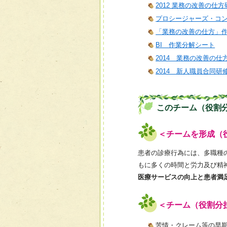
2012 業務の改善の仕方
プロシージャーズ・コ
「業務の改善の仕方」
BI 作業分解シート
2014 業務の改善の仕
2014 新人職員合同研
このチーム（役割
＜チームを形成（
患者の診療行為には、多職種
もに多くの時間と労力及び精
医療サービスの向上と患者満
＜チーム（役割分
苦情・クレーム等の早