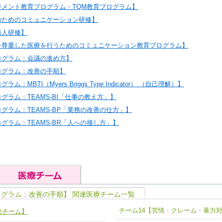
ジメント教育プログラム・TQM教育プログラム】
のためのコミュニケーション研修】
新人研修】
を尊重した医療を行うためのコミュニケーション教育プログラム】
ログラム：会議の進め方】
ログラム：改善の手順】
：MBTI（Myers Briggs Type Indicator） （自己理解）】
グラム：TEAMS-BI「仕事の教え方」】
グラム：TEAMS-BP「業務の改善の仕方」】
グラム：TEAMS-BR「人への接し方」】
ログラム：改善の手順】 関連医療チーム一覧
の基礎能力
ユニット４ 専門能力拡大・向上
チーム14【苦情・クレーム・暴力
決チーム】
人として、必要な基礎能力を身につ
各職種のスキルを拡大・向上させ、
題解決チーム】
チーム14【苦情・クレーム・暴力