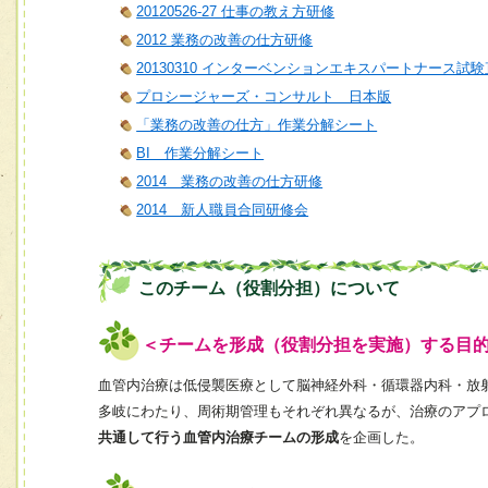
20120526-27 仕事の教え方研修
2012 業務の改善の仕方研修
20130310 インターベンションエキスパートナース試
プロシージャーズ・コンサルト 日本版
「業務の改善の仕方」作業分解シート
BI 作業分解シート
2014 業務の改善の仕方研修
2014 新人職員合同研修会
このチーム（役割分担）について
＜チームを形成（役割分担を実施）する目
血管内治療は低侵襲医療として脳神経外科・循環器内科・放
多岐にわたり、周術期管理もそれぞれ異なるが、治療のアプ
共通して行う血管内治療チームの形成
を企画した。