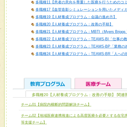
多職種11【患者の意向を尊重した医療を行うためのコ
多職種17【血管造影シミュレーションを用いたメディ
多職種19【人材養成プログラム：会議の進め方】
多職種20【人材養成プログラム：改善の手順】
多職種21【人材養成プログラム：MBTI（Myers Briggs T
多職種22【人材養成プログラム：TEAMS-BI「仕事の
多職種23【人材養成プログラム：TEAMS-BP「業務
多職種24【人材養成プログラム：TEAMS-BR「人へ
多職種20【人材養成プログラム：改善の手順】 関連
ユニット１ 医療人としての基礎能力
チーム01【病院内横断的問題解決チーム】
全人的医療を実践する医療人として、必要な基礎能力を身
チーム01【病院内横断的問題解決チーム】
チーム02【地域医療連携推進による高度医療を必要とする在宅
ける
チーム02【地域医療連携推進による高度医療を必要とする
等支援チーム】
ユニット２ チーム医療構成力