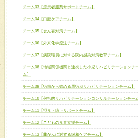
宅患者等支援チーム】
必要に応じて柔軟に医療チームを組織し、強調できる
チーム03【癌患者服薬サポートチーム】
チーム03【癌患者服薬サポートチーム】
ユニット３ 多職種連携力
チーム04【口腔ケアチーム】
チーム04【口腔ケアチーム】
他職種の視点とスキルを学び、相互理解と連携を深める
チーム05【せん妄対策チーム】
チーム05【せん妄対策チーム】
チーム06【外来化学療法チーム】
チーム06【外来化学療法チーム】
チーム07【病院職員に対する院内感染対策教育チーム】
チーム07【病院職員に対する院内感染対策教育チーム】
チーム08【地域関係機関と連携した小児リハビリテーションチ
チーム08【地域関係機関と連携した小児リハビリテーショ
ム】
チーム】
チーム09【術前から始める周術期リハビリテーションチー
チーム09【術前から始める周術期リハビリテーションチーム】
ム】
チーム10【包括的リハビリテーションコンサルテーションチー
チーム10【包括的リハビリテーションコンサルテーション
チーム11【摂食・嚥下サポートチーム】
ーム】
チーム12【こどもの食育支援チーム】
チーム11【摂食・嚥下サポートチーム】
チーム12【こどもの食育支援チーム】
チーム13【非がんに対する緩和ケアチーム】