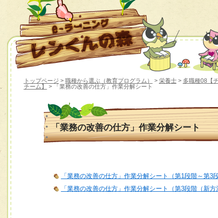
トップページ
>
職種から選ぶ（教育プログラム）
>
栄養士
>
多職種08【
チーム】
> 「業務の改善の仕方」作業分解シート
「業務の改善の仕方」作業分解シート
「業務の改善の仕方」作業分解シート（第1段階～第3
「業務の改善の仕方」作業分解シート（第3段階（新方