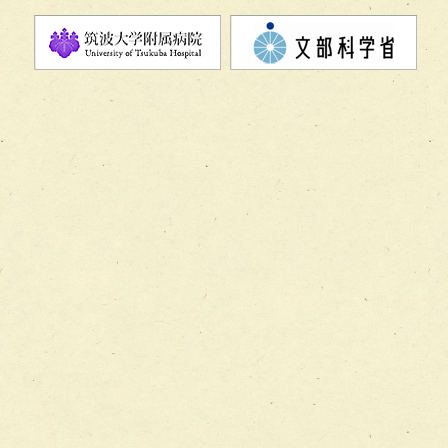
チーム07【病院職員に対する院内感染対策教育チーム】
チーム08【地域関係機関と連携した小児リハビリテーショ
チーム】
チーム09【術前から始める周術期リハビリテーションチー
ム】
チーム10【包括的リハビリテーションコンサルテーション
ーム】
チーム11【摂食・嚥下サポートチーム】
チーム12【こどもの食育支援チーム】
チーム13【非がんに対する緩和ケアチーム】