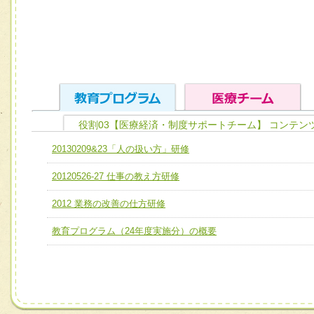
役割03【医療経済・制度サポートチーム】 コンテン
ユニット１ 医療人としての基礎能力
20130209&23「人の扱い方」研修
全人的医療を実践する医療人として、必要な基礎能力を身
チーム01【病院内横断的問題解決チーム】
20120526-27 仕事の教え方研修
ける
チーム02【地域医療連携推進による高度医療を必要とする
ユニット２ チーム医療構成力
2012 業務の改善の仕方研修
宅患者等支援チーム】
必要に応じて柔軟に医療チームを組織し、強調できる
教育プログラム（24年度実施分）の概要
チーム03【癌患者服薬サポートチーム】
ユニット３ 多職種連携力
チーム04【口腔ケアチーム】
他職種の視点とスキルを学び、相互理解と連携を深める
チーム05【せん妄対策チーム】
チーム06【外来化学療法チーム】