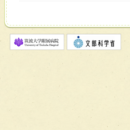
チーム07【病院職員に対する院内感染対策教育チーム】
チーム08【地域関係機関と連携した小児リハビリテーショ
チーム】
チーム09【術前から始める周術期リハビリテーションチー
ム】
チーム10【包括的リハビリテーションコンサルテーション
ーム】
チーム11【摂食・嚥下サポートチーム】
チーム12【こどもの食育支援チーム】
チーム13【非がんに対する緩和ケアチーム】