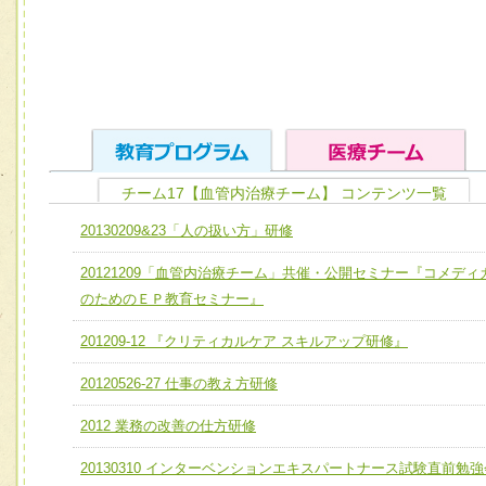
チーム17【血管内治療チーム】 コンテンツ一覧
ユニット１ 医療人としての基礎能力
20130209&23「人の扱い方」研修
全人的医療を実践する医療人として、必要な基礎能力を身
チーム01【病院内横断的問題解決チーム】
20121209「血管内治療チーム」共催・公開セミナー『コメディ
ける
チーム02【地域医療連携推進による高度医療を必要とする
のためのＥＰ教育セミナー』
ユニット２ チーム医療構成力
宅患者等支援チーム】
必要に応じて柔軟に医療チームを組織し、強調できる
201209-12 『クリティカルケア スキルアップ研修』
チーム03【癌患者服薬サポートチーム】
ユニット３ 多職種連携力
20120526-27 仕事の教え方研修
チーム04【口腔ケアチーム】
他職種の視点とスキルを学び、相互理解と連携を深める
2012 業務の改善の仕方研修
チーム05【せん妄対策チーム】
20130310 インターベンションエキスパートナース試験直前勉強
チーム06【外来化学療法チーム】