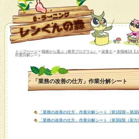
トップページ
>
職種から選ぶ（教育プログラム）
>
栄養士
>
多職種19【
作業分解シート
「業務の改善の仕方」作業分解シート
「業務の改善の仕方」作業分解シート（第1段階～第3
「業務の改善の仕方」作業分解シート（第3段階（新方