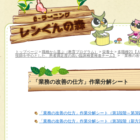
トップページ
>
職種から選ぶ（教育プログラム）
>
栄養士
>
多職種21【人材
技師を中心とした、患者満足度の高い臨床検査推進チーム】
> 「業務の
「業務の改善の仕方」作業分解シート
「業務の改善の仕方」作業分解シート（第1段階～第3
「業務の改善の仕方」作業分解シート（第3段階（新方