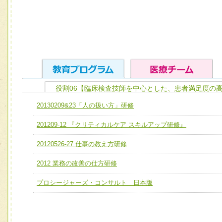
役割06【臨床検査技師を中心とした、患者満足度の
ユニット１ 医療人としての基礎能力
20130209&23「人の扱い方」研修
全人的医療を実践する医療人として、必要な基礎能力を身
チーム01【病院内横断的問題解決チーム】
201209-12 『クリティカルケア スキルアップ研修』
ける
チーム02【地域医療連携推進による高度医療を必要とする
ユニット２ チーム医療構成力
20120526-27 仕事の教え方研修
宅患者等支援チーム】
必要に応じて柔軟に医療チームを組織し、強調できる
2012 業務の改善の仕方研修
チーム03【癌患者服薬サポートチーム】
ユニット３ 多職種連携力
チーム04【口腔ケアチーム】
プロシージャーズ・コンサルト 日本版
他職種の視点とスキルを学び、相互理解と連携を深める
チーム05【せん妄対策チーム】
チーム06【外来化学療法チーム】