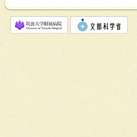
チーム07【病院職員に対する院内感染対策教育チーム】
チーム08【地域関係機関と連携した小児リハビリテーショ
チーム】
チーム09【術前から始める周術期リハビリテーションチー
ム】
チーム10【包括的リハビリテーションコンサルテーション
ーム】
チーム11【摂食・嚥下サポートチーム】
チーム12【こどもの食育支援チーム】
チーム13【非がんに対する緩和ケアチーム】