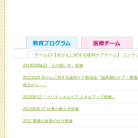
チーム13【非がんに対する緩和ケアチーム】 コンテ
ユニット１ 医療人としての基礎能力
20130209&23「人の扱い方」研修
全人的医療を実践する医療人として、必要な基礎能力を身
チーム01【病院内横断的問題解決チーム】
20121024 非がんに対する緩和ケア勉強会『臨死期のケア～看護
ける
チーム02【地域医療連携推進による高度医療を必要とする
視点から～』
ユニット２ チーム医療構成力
宅患者等支援チーム】
必要に応じて柔軟に医療チームを組織し、強調できる
201209-12 『クリティカルケア スキルアップ研修』
チーム03【癌患者服薬サポートチーム】
ユニット３ 多職種連携力
20120526-27 仕事の教え方研修
チーム04【口腔ケアチーム】
他職種の視点とスキルを学び、相互理解と連携を深める
2012 業務の改善の仕方研修
チーム05【せん妄対策チーム】
チーム06【外来化学療法チーム】