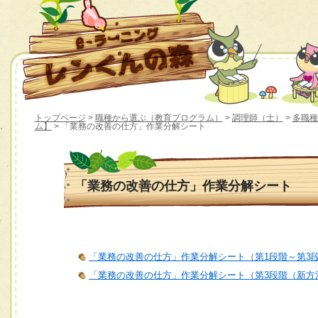
トップページ
>
職種から選ぶ（教育プログラム）
>
調理師（士）
>
多職種
ム】
> 「業務の改善の仕方」作業分解シート
「業務の改善の仕方」作業分解シート
「業務の改善の仕方」作業分解シート（第1段階～第3
「業務の改善の仕方」作業分解シート（第3段階（新方