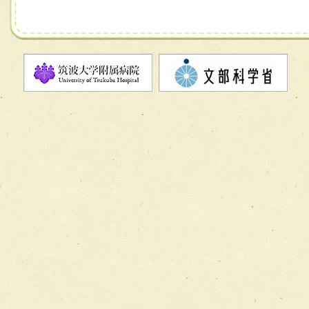
チーム07【病院職員に対する院内感染対策教育チーム】
チーム08【地域関係機関と連携した小児リハビリテーショ
チーム】
チーム09【術前から始める周術期リハビリテーションチー
ム】
チーム10【包括的リハビリテーションコンサルテーション
ーム】
チーム11【摂食・嚥下サポートチーム】
チーム12【こどもの食育支援チーム】
チーム13【非がんに対する緩和ケアチーム】