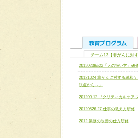
チーム13【非がんに対
ユニット１ 医療人として
20130209&23「人の扱い方」研
全人的医療を実践する医療
チーム01【病院内横断的問
20121024 非がんに対する
ける
チーム02【地域医療連携
視点から～』
ユニット２ チーム医療構成
宅患者等支援チーム】
必要に応じて柔軟に医療チ
201209-12 『クリティカルケ
チーム03【癌患者服薬サポ
ユニット３ 多職種連携力
20120526-27 仕事の教え方研修
チーム04【口腔ケアチーム
他職種の視点とスキルを学
2012 業務の改善の仕方研修
チーム05【せん妄対策チー
チーム06【外来化学療法チ