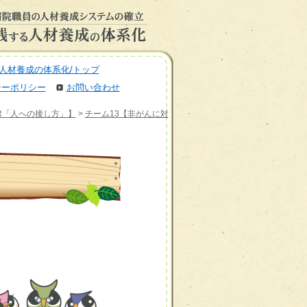
人材養成の体系化/トップ
シーポリシー
お問い合わせ
BR「人への接し方」】
>
チーム13【非がんに対