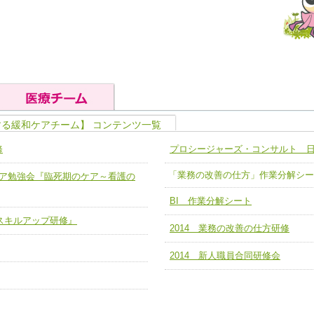
する緩和ケアチーム】 コンテンツ一覧
の基礎能力
ユニット４ 専門能力拡大・向上
修
プロシージャーズ・コンサルト 
人として、必要な基礎能力を身につ
各職種のスキルを拡大・向上させ、
題解決チーム】
チーム14【苦情・クレーム・暴力
「業務の改善の仕方」作業分解シー
緩和ケア勉強会『臨死期のケア～看護の
ユニット５ 人材養成力
推進による高度医療を必要とする在
チーム15【人材養成エキスパートチ
BI 作業分解シート
力
人材養成のためのマネジメントおよ
チーム16【放射線治療プロセス改
ームを組織し、強調できる
ア スキルアップ研修』
2014 業務の改善の仕方研修
ートチーム】
チーム17【血管内治療チーム】
2014 新人職員合同研修会
】
び、相互理解と連携を深める
チーム18【造血幹細胞移植チーム】
ム】
役割01【管理栄養士が中心となった
ーム】