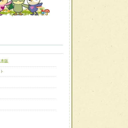
職種から選ぶ
職種から選ぶ
日本版
新たな可能性を広げる
対応支援チーム】
ト
ーム】
び効果的な指導ができる
善チーム】
患者のQOL向上チーム】