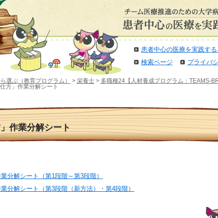
患者中心の医療を実践する
検索ページ
プライバ
から選ぶ（教育プログラム）
>
栄養士
>
多職種24【人材養成プログラム：TEAMS-
の仕方」作業分解シート
方」作業分解シート
業分解シート（第1段階～第3段階）
業分解シート（第3段階（新方法）・第4段階）