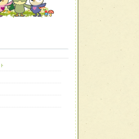
職種から選ぶ
職種から選ぶ
ト
新たな可能性を広げる
対応支援チーム】
ーム】
び効果的な指導ができる
善チーム】
患者のQOL向上チーム】