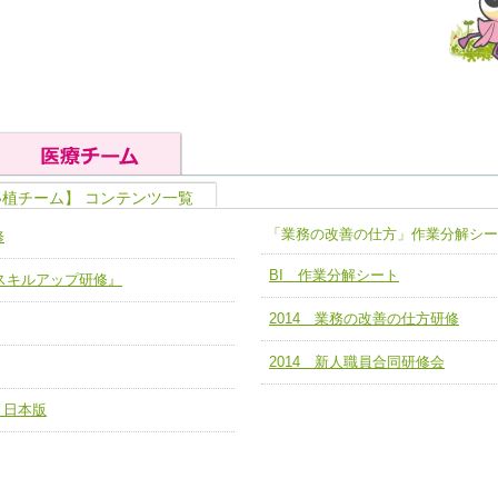
移植チーム】 コンテンツ一覧
の基礎能力
ユニット４ 専門能力拡大・向上
「業務の改善の仕方」作業分解シー
修
人として、必要な基礎能力を身につ
各職種のスキルを拡大・向上させ、
題解決チーム】
チーム14【苦情・クレーム・暴力
BI 作業分解シート
ア スキルアップ研修』
ユニット５ 人材養成力
推進による高度医療を必要とする在
チーム15【人材養成エキスパートチ
2014 業務の改善の仕方研修
力
人材養成のためのマネジメントおよ
チーム16【放射線治療プロセス改
ームを組織し、強調できる
2014 新人職員合同研修会
ートチーム】
チーム17【血管内治療チーム】
】
 日本版
び、相互理解と連携を深める
チーム18【造血幹細胞移植チーム】
ム】
役割01【管理栄養士が中心となった
ーム】