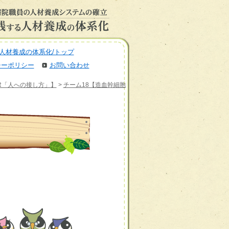
人材養成の体系化/トップ
シーポリシー
お問い合わせ
BR「人への接し方」】
>
チーム18【造血幹細胞