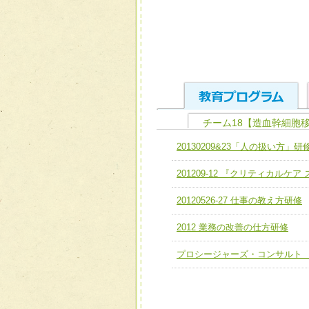
チーム18【造血幹細胞
ユニット１ 医療人として
20130209&23「人の扱い方」研
全人的医療を実践する医療
チーム01【病院内横断的問
201209-12 『クリティカルケ
ける
チーム02【地域医療連携
ユニット２ チーム医療構成
20120526-27 仕事の教え方研修
宅患者等支援チーム】
必要に応じて柔軟に医療チ
2012 業務の改善の仕方研修
チーム03【癌患者服薬サポ
ユニット３ 多職種連携力
チーム04【口腔ケアチーム
プロシージャーズ・コンサルト
他職種の視点とスキルを学
チーム05【せん妄対策チー
チーム06【外来化学療法チ