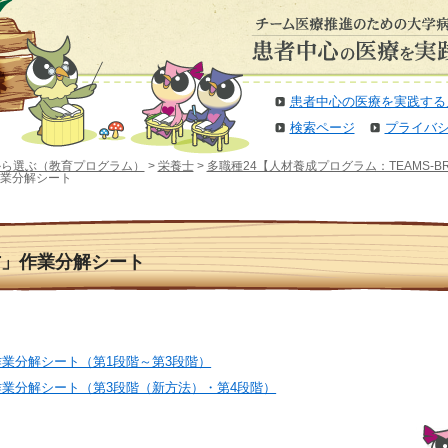
患者中心の医療を実践する
検索ページ
プライバ
から選ぶ（教育プログラム）
>
栄養士
>
多職種24【人材養成プログラム：TEAMS-
作業分解シート
方」作業分解シート
業分解シート（第1段階～第3段階）
業分解シート（第3段階（新方法）・第4段階）