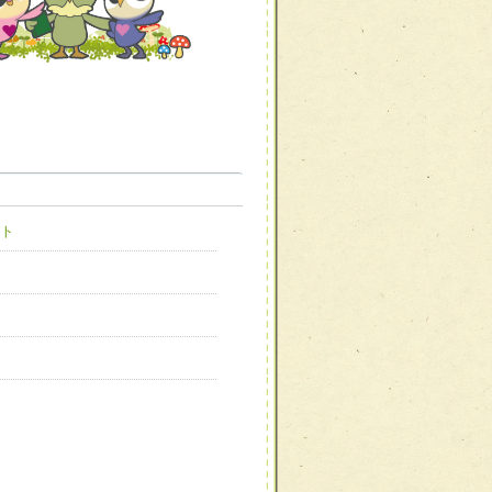
職種から選ぶ
職種から選ぶ
ト
新たな可能性を広げる
対応支援チーム】
ーム】
び効果的な指導ができる
善チーム】
患者のQOL向上チーム】