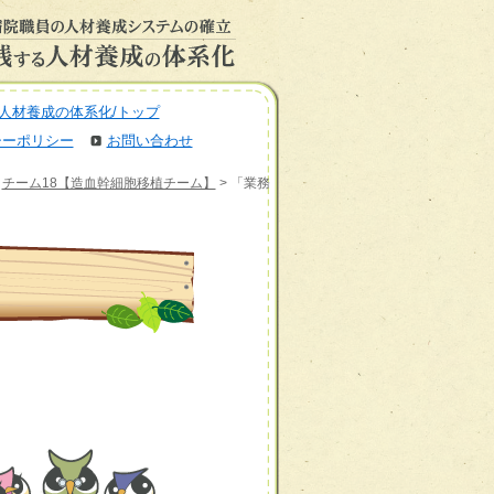
人材養成の体系化/トップ
シーポリシー
お問い合わせ
>
チーム18【造血幹細胞移植チーム】
> 「業務