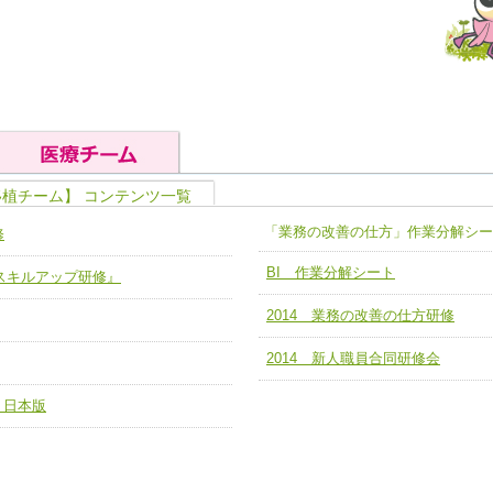
移植チーム】 コンテンツ一覧
の基礎能力
ユニット４ 専門能力拡大・向上
「業務の改善の仕方」作業分解シー
修
人として、必要な基礎能力を身につ
各職種のスキルを拡大・向上させ、
題解決チーム】
チーム14【苦情・クレーム・暴力
BI 作業分解シート
ア スキルアップ研修』
ユニット５ 人材養成力
推進による高度医療を必要とする在
チーム15【人材養成エキスパートチ
2014 業務の改善の仕方研修
力
人材養成のためのマネジメントおよ
チーム16【放射線治療プロセス改
ームを組織し、強調できる
2014 新人職員合同研修会
ートチーム】
チーム17【血管内治療チーム】
】
 日本版
び、相互理解と連携を深める
チーム18【造血幹細胞移植チーム】
ム】
役割01【管理栄養士が中心となった
ーム】