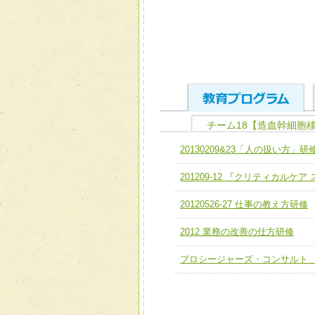
チーム18【造血幹細胞
ユニット１ 医療人として
20130209&23「人の扱い方」研
全人的医療を実践する医療
チーム01【病院内横断的問
201209-12 『クリティカルケ
ける
チーム02【地域医療連携
ユニット２ チーム医療構成
20120526-27 仕事の教え方研修
宅患者等支援チーム】
必要に応じて柔軟に医療チ
2012 業務の改善の仕方研修
チーム03【癌患者服薬サポ
ユニット３ 多職種連携力
チーム04【口腔ケアチーム
プロシージャーズ・コンサルト
他職種の視点とスキルを学
チーム05【せん妄対策チー
チーム06【外来化学療法チ