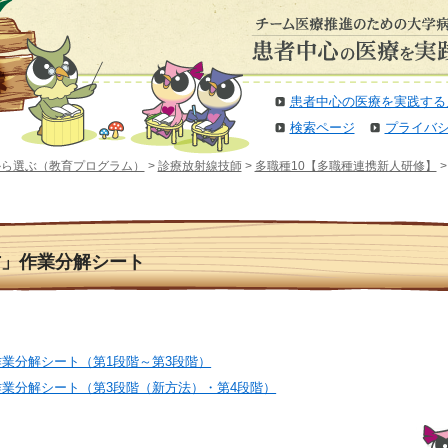
患者中心の医療を実践する
検索ページ
プライバ
から選ぶ（教育プログラム）
>
診療放射線技師
>
多職種10【多職種連携新人研修】
方」作業分解シート
業分解シート（第1段階～第3段階）
業分解シート（第3段階（新方法）・第4段階）