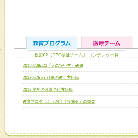
役割02【DPC検証チーム】 コンテンツ一覧
ユニット１ 医療人としての基礎能力
20130209&23「人の扱い方」研修
全人的医療を実践する医療人として、必要な基礎能力を身
チーム01【病院内横断的問題解決チーム】
20120526-27 仕事の教え方研修
ける
チーム02【地域医療連携推進による高度医療を必要とする
ユニット２ チーム医療構成力
2012 業務の改善の仕方研修
宅患者等支援チーム】
必要に応じて柔軟に医療チームを組織し、強調できる
教育プログラム（24年度実施分）の概要
チーム03【癌患者服薬サポートチーム】
ユニット３ 多職種連携力
チーム04【口腔ケアチーム】
他職種の視点とスキルを学び、相互理解と連携を深める
チーム05【せん妄対策チーム】
チーム06【外来化学療法チーム】