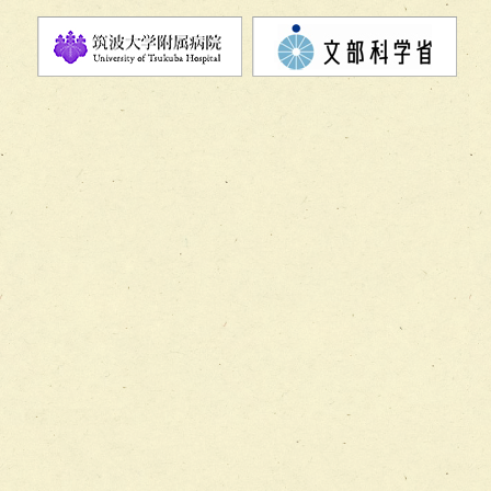
チーム07【病院職員に対する院内感染対策教育チーム】
チーム08【地域関係機関と連携した小児リハビリテーショ
チーム】
チーム09【術前から始める周術期リハビリテーションチー
ム】
チーム10【包括的リハビリテーションコンサルテーション
ーム】
チーム11【摂食・嚥下サポートチーム】
チーム12【こどもの食育支援チーム】
チーム13【非がんに対する緩和ケアチーム】