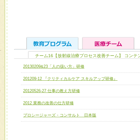
チーム16【放射線治療プロセス改善チーム】 コンテ
ユニット１ 医療人としての基礎能力
20130209&23「人の扱い方」研修
全人的医療を実践する医療人として、必要な基礎能力を身
チーム01【病院内横断的問題解決チーム】
201209-12 『クリティカルケア スキルアップ研修』
ける
チーム02【地域医療連携推進による高度医療を必要とする
ユニット２ チーム医療構成力
20120526-27 仕事の教え方研修
宅患者等支援チーム】
必要に応じて柔軟に医療チームを組織し、強調できる
2012 業務の改善の仕方研修
チーム03【癌患者服薬サポートチーム】
ユニット３ 多職種連携力
チーム04【口腔ケアチーム】
プロシージャーズ・コンサルト 日本版
他職種の視点とスキルを学び、相互理解と連携を深める
チーム05【せん妄対策チーム】
チーム06【外来化学療法チーム】