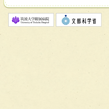
チーム07【病院職員に対する院内感染対策教育チーム】
チーム08【地域関係機関と連携した小児リハビリテーショ
チーム】
チーム09【術前から始める周術期リハビリテーションチー
ム】
チーム10【包括的リハビリテーションコンサルテーション
ーム】
チーム11【摂食・嚥下サポートチーム】
チーム12【こどもの食育支援チーム】
チーム13【非がんに対する緩和ケアチーム】