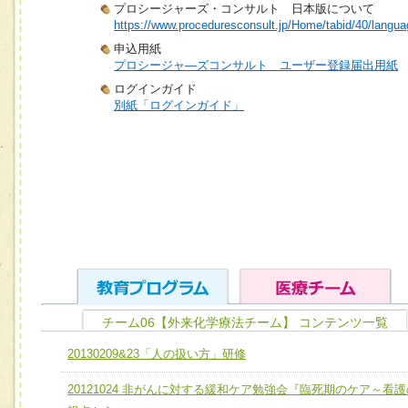
プロシージャーズ・コンサルト 日本版について
https://www.proceduresconsult.jp/Home/tabid/40/langua
申込用紙
プロシージャ―ズコンサルト ユーザー登録届出用紙
ログインガイド
別紙「ログインガイド」
チーム06【外来化学療法チーム】 コンテンツ一覧
ユニット１ 医療人としての基礎能力
20130209&23「人の扱い方」研修
全人的医療を実践する医療人として、必要な基礎能力を身
チーム01【病院内横断的問題解決チーム】
20121024 非がんに対する緩和ケア勉強会『臨死期のケア～看護
ける
チーム02【地域医療連携推進による高度医療を必要とする