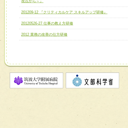
視点から～』
ユニット２ チーム医療構成力
宅患者等支援チーム】
必要に応じて柔軟に医療チームを組織し、強調できる
201209-12 『クリティカルケア スキルアップ研修』
チーム03【癌患者服薬サポートチーム】
ユニット３ 多職種連携力
20120526-27 仕事の教え方研修
チーム04【口腔ケアチーム】
他職種の視点とスキルを学び、相互理解と連携を深める
2012 業務の改善の仕方研修
チーム05【せん妄対策チーム】
チーム06【外来化学療法チーム】
チーム07【病院職員に対する院内感染対策教育チーム】
チーム08【地域関係機関と連携した小児リハビリテーショ
チーム】
チーム09【術前から始める周術期リハビリテーションチー
ム】
チーム10【包括的リハビリテーションコンサルテーション
ーム】
チーム11【摂食・嚥下サポートチーム】