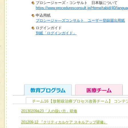
プロシージャーズ・コンサルト 日本版について
https://www.proceduresconsult.jp/Home/tabid/40/langua
申込用紙
プロシージャ―ズコンサルト ユーザー登録届出用紙
ログインガイド
別紙「ログインガイド」
チーム16【放射線治療プロセス改善チーム】 コンテ
ユニット１ 医療人としての基礎能力
20130209&23「人の扱い方」研修
全人的医療を実践する医療人として、必要な基礎能力を身
チーム01【病院内横断的問題解決チーム】
201209-12 『クリティカルケア スキルアップ研修』
ける
チーム02【地域医療連携推進による高度医療を必要とする