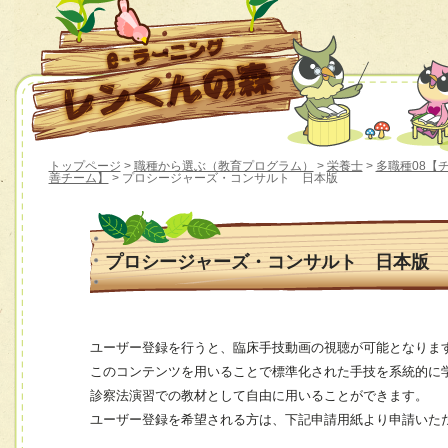
トップページ
>
職種から選ぶ（教育プログラム）
>
栄養士
>
多職種08【
善チーム】
> プロシージャーズ・コンサルト 日本版
プロシージャーズ・コンサルト 日本版
ユーザー登録を行うと、臨床手技動画の視聴が可能となりま
このコンテンツを用いることで標準化された手技を系統的に
診察法演習での教材として自由に用いることができます。
ユーザー登録を希望される方は、下記申請用紙より申請いた