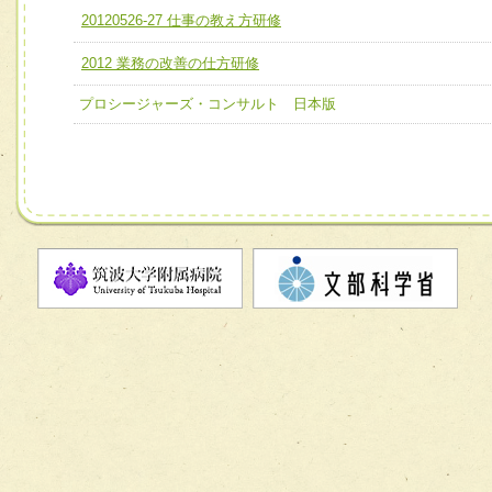
ユニット２ チーム医療構成力
20120526-27 仕事の教え方研修
宅患者等支援チーム】
必要に応じて柔軟に医療チームを組織し、強調できる
2012 業務の改善の仕方研修
チーム03【癌患者服薬サポートチーム】
ユニット３ 多職種連携力
チーム04【口腔ケアチーム】
プロシージャーズ・コンサルト 日本版
他職種の視点とスキルを学び、相互理解と連携を深める
チーム05【せん妄対策チーム】
チーム06【外来化学療法チーム】
チーム07【病院職員に対する院内感染対策教育チーム】
チーム08【地域関係機関と連携した小児リハビリテーショ
チーム】
チーム09【術前から始める周術期リハビリテーションチー
ム】
チーム10【包括的リハビリテーションコンサルテーション
ーム】
チーム11【摂食・嚥下サポートチーム】