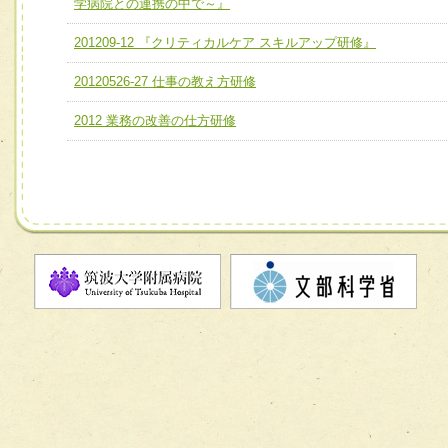
学病院との連携の中で～』
ユニット２ チーム医療構成力
宅患者等支援チーム】
必要に応じて柔軟に医療チームを組織し、強調できる
201209-12 『クリティカルケア スキルアップ研修』
チーム03【癌患者服薬サポートチーム】
ユニット３ 多職種連携力
20120526-27 仕事の教え方研修
チーム04【口腔ケアチーム】
他職種の視点とスキルを学び、相互理解と連携を深める
2012 業務の改善の仕方研修
チーム05【せん妄対策チーム】
チーム06【外来化学療法チーム】
チーム07【病院職員に対する院内感染対策教育チーム】
チーム08【地域関係機関と連携した小児リハビリテーショ
チーム】
チーム09【術前から始める周術期リハビリテーションチー
ム】
チーム10【包括的リハビリテーションコンサルテーション
ーム】
チーム11【摂食・嚥下サポートチーム】