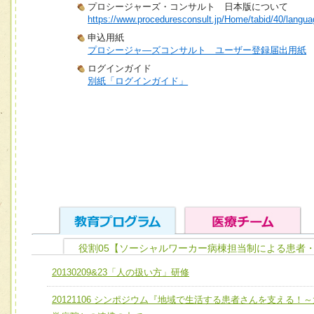
プロシージャーズ・コンサルト 日本版について
https://www.proceduresconsult.jp/Home/tabid/40/langua
申込用紙
プロシージャ―ズコンサルト ユーザー登録届出用紙
ログインガイド
別紙「ログインガイド」
役割05【ソーシャルワーカー病棟担当制による患者
ユニット１ 医療人としての基礎能力
20130209&23「人の扱い方」研修
全人的医療を実践する医療人として、必要な基礎能力を身
チーム01【病院内横断的問題解決チーム】
20121106 シンポジウム『地域で生活する患者さんを支える！～
ける
チーム02【地域医療連携推進による高度医療を必要とする