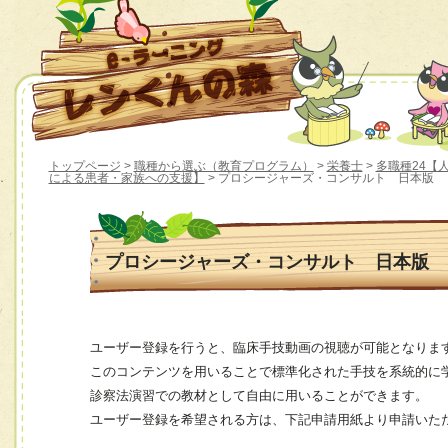
トップページ
>
職種から選ぶ（教育プログラム）
>
栄養士
>
多職種24【
による患者・家族への支援】
> プロシージャーズ・コンサルト 日本版
プロシージャーズ・コンサルト 日本版
ユーザー登録を行うと、臨床手技動画の視聴が可能となりま
このコンテンツを用いることで標準化された手技を系統的に
診察法演習での教材として自由に用いることができます。
ユーザー登録を希望される方は、下記申請用紙より申請いた