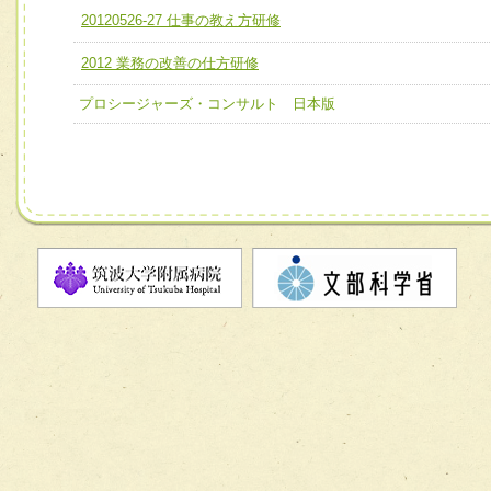
ユニット２ チーム医療構成力
20120526-27 仕事の教え方研修
宅患者等支援チーム】
必要に応じて柔軟に医療チームを組織し、強調できる
2012 業務の改善の仕方研修
チーム03【癌患者服薬サポートチーム】
ユニット３ 多職種連携力
チーム04【口腔ケアチーム】
プロシージャーズ・コンサルト 日本版
他職種の視点とスキルを学び、相互理解と連携を深める
チーム05【せん妄対策チーム】
チーム06【外来化学療法チーム】
チーム07【病院職員に対する院内感染対策教育チーム】
チーム08【地域関係機関と連携した小児リハビリテーショ
チーム】
チーム09【術前から始める周術期リハビリテーションチー
ム】
チーム10【包括的リハビリテーションコンサルテーション
ーム】
チーム11【摂食・嚥下サポートチーム】