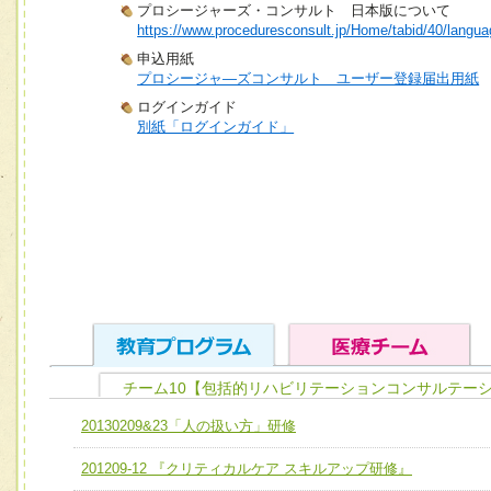
プロシージャーズ・コンサルト 日本版について
https://www.proceduresconsult.jp/Home/tabid/40/langua
申込用紙
プロシージャ―ズコンサルト ユーザー登録届出用紙
ログインガイド
別紙「ログインガイド」
チーム10【包括的リハビリテーションコンサルテーシ
ユニット１ 医療人としての基礎能力
20130209&23「人の扱い方」研修
全人的医療を実践する医療人として、必要な基礎能力を身
チーム01【病院内横断的問題解決チーム】
201209-12 『クリティカルケア スキルアップ研修』
ける
チーム02【地域医療連携推進による高度医療を必要とする