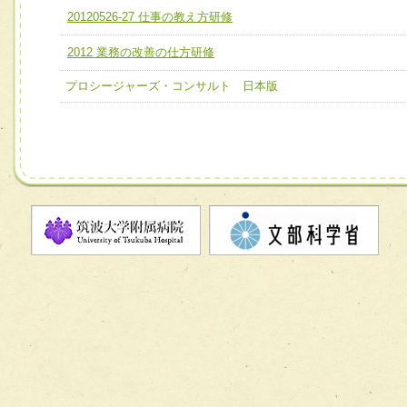
ユニット２ チーム医療構成力
20120526-27 仕事の教え方研修
宅患者等支援チーム】
必要に応じて柔軟に医療チームを組織し、強調できる
2012 業務の改善の仕方研修
チーム03【癌患者服薬サポートチーム】
ユニット３ 多職種連携力
チーム04【口腔ケアチーム】
プロシージャーズ・コンサルト 日本版
他職種の視点とスキルを学び、相互理解と連携を深める
チーム05【せん妄対策チーム】
チーム06【外来化学療法チーム】
チーム07【病院職員に対する院内感染対策教育チーム】
チーム08【地域関係機関と連携した小児リハビリテーショ
チーム】
チーム09【術前から始める周術期リハビリテーションチー
ム】
チーム10【包括的リハビリテーションコンサルテーション
ーム】
チーム11【摂食・嚥下サポートチーム】