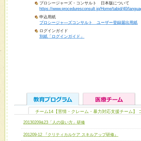
プロシージャーズ・コンサルト 日本版について
https://www.proceduresconsult.jp/Home/tabid/40/langua
申込用紙
プロシージャ―ズコンサルト ユーザー登録届出用紙
ログインガイド
別紙「ログインガイド」
チーム14【苦情・クレーム・暴力対応支援チーム】 
ユニット１ 医療人としての基礎能力
20130209&23「人の扱い方」研修
全人的医療を実践する医療人として、必要な基礎能力を身
チーム01【病院内横断的問題解決チーム】
201209-12 『クリティカルケア スキルアップ研修』
ける
チーム02【地域医療連携推進による高度医療を必要とする