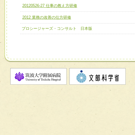
ユニット２ チーム医療構成力
20120526-27 仕事の教え方研修
宅患者等支援チーム】
必要に応じて柔軟に医療チームを組織し、強調できる
2012 業務の改善の仕方研修
チーム03【癌患者服薬サポートチーム】
ユニット３ 多職種連携力
チーム04【口腔ケアチーム】
プロシージャーズ・コンサルト 日本版
他職種の視点とスキルを学び、相互理解と連携を深める
チーム05【せん妄対策チーム】
チーム06【外来化学療法チーム】
チーム07【病院職員に対する院内感染対策教育チーム】
チーム08【地域関係機関と連携した小児リハビリテーショ
チーム】
チーム09【術前から始める周術期リハビリテーションチー
ム】
チーム10【包括的リハビリテーションコンサルテーション
ーム】
チーム11【摂食・嚥下サポートチーム】