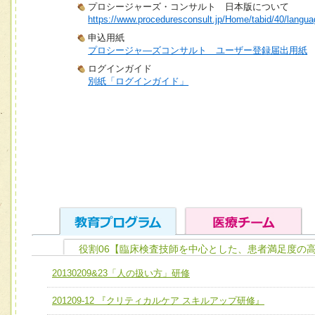
プロシージャーズ・コンサルト 日本版について
https://www.proceduresconsult.jp/Home/tabid/40/langua
申込用紙
プロシージャ―ズコンサルト ユーザー登録届出用紙
ログインガイド
別紙「ログインガイド」
役割06【臨床検査技師を中心とした、患者満足度の
ユニット１ 医療人としての基礎能力
20130209&23「人の扱い方」研修
全人的医療を実践する医療人として、必要な基礎能力を身
チーム01【病院内横断的問題解決チーム】
201209-12 『クリティカルケア スキルアップ研修』
ける
チーム02【地域医療連携推進による高度医療を必要とする