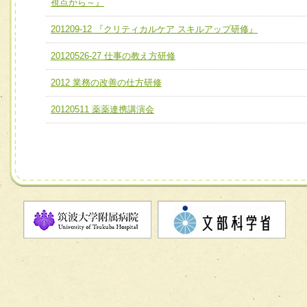
視点から～』
ユニット２ チーム医療構成力
宅患者等支援チーム】
必要に応じて柔軟に医療チームを組織し、強調できる
201209-12 『クリティカルケア スキルアップ研修』
チーム03【癌患者服薬サポートチーム】
ユニット３ 多職種連携力
20120526-27 仕事の教え方研修
チーム04【口腔ケアチーム】
他職種の視点とスキルを学び、相互理解と連携を深める
2012 業務の改善の仕方研修
チーム05【せん妄対策チーム】
20120511 薬薬連携講演会
チーム06【外来化学療法チーム】
チーム07【病院職員に対する院内感染対策教育チーム】
チーム08【地域関係機関と連携した小児リハビリテーショ
チーム】
チーム09【術前から始める周術期リハビリテーションチー
ム】
チーム10【包括的リハビリテーションコンサルテーション
ーム】
チーム11【摂食・嚥下サポートチーム】