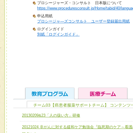
プロシージャーズ・コンサルト 日本版について
https://www.proceduresconsult.jp/Home/tabid/40/langua
申込用紙
プロシージャ―ズコンサルト ユーザー登録届出用紙
ログインガイド
別紙「ログインガイド」
チーム03【癌患者服薬サポートチーム】 コンテンツ
ユニット１ 医療人としての基礎能力
20130209&23「人の扱い方」研修
全人的医療を実践する医療人として、必要な基礎能力を身
チーム01【病院内横断的問題解決チーム】
20121024 非がんに対する緩和ケア勉強会『臨死期のケア～看護
ける
チーム02【地域医療連携推進による高度医療を必要とする