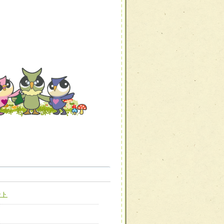
職種から選ぶ
職種から選ぶ
ート
新たな可能性を広げる
対応支援チーム】
ーム】