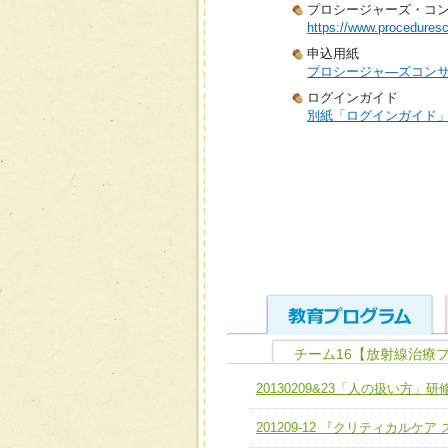
プロシージャーズ・コ
https://www.proceduresc
申込用紙
プロシージャ―ズコン
ログインガイド
別紙「ログインガイド
チーム16【放射線治療
ユニット１ 医療人として
20130209&23「人の扱い方」研
全人的医療を実践する医療
チーム01【病院内横断的問
201209-12 『クリティカルケ
ける
チーム02【地域医療連携