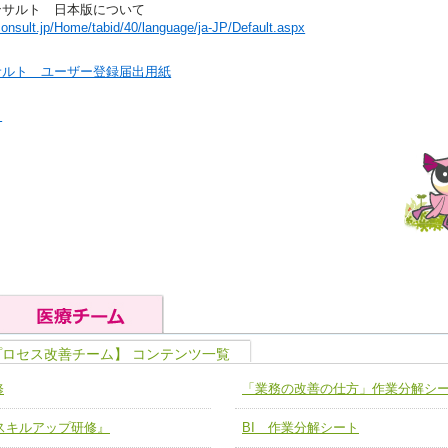
ンサルト 日本版について
onsult.jp/Home/tabid/40/language/ja-JP/Default.aspx
サルト ユーザー登録届出用紙
」
プロセス改善チーム】 コンテンツ一覧
の基礎能力
ユニット４ 専門能力拡大・向上
修
「業務の改善の仕方」作業分解シ
人として、必要な基礎能力を身につ
各職種のスキルを拡大・向上させ、
題解決チーム】
チーム14【苦情・クレーム・暴力
ア スキルアップ研修』
BI 作業分解シート
ユニット５ 人材養成力
推進による高度医療を必要とする在
チーム15【人材養成エキスパートチ