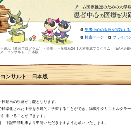
患者中心の医療を実践する
検索ページ
プライバ
から選ぶ（教育プログラム）
>
栄養士
>
多職種24【人材養成プログラム：TEAMS-
ーズ・コンサルト 日本版
・コンサルト 日本版
手技動画の視聴が可能となります。
で標準化された手技を系統的に学習することができ、講義やクリニカルクラー
由に用いることができます。
は、下記申請用紙より申請いただきますようお願いいたします。