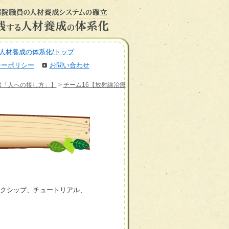
人材養成の体系化/トップ
シーポリシー
お問い合わせ
BR「人への接し方」】
>
チーム16【放射線治療
クシップ、チュートリアル、