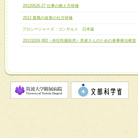
ユニット２ チーム医療構成力
20120526-27 仕事の教え方研修
宅患者等支援チーム】
必要に応じて柔軟に医療チームを組織し、強調できる
2012 業務の改善の仕方研修
チーム03【癌患者服薬サポートチーム】
ユニット３ 多職種連携力
チーム04【口腔ケアチーム】
プロシージャーズ・コンサルト 日本版
他職種の視点とスキルを学び、相互理解と連携を深める
チーム05【せん妄対策チーム】
20131026 IBD（炎症性腸疾患）患者さんのための食事療法教室
チーム06【外来化学療法チーム】
チーム07【病院職員に対する院内感染対策教育チーム】
チーム08【地域関係機関と連携した小児リハビリテーショ
チーム】
チーム09【術前から始める周術期リハビリテーションチー
ム】
チーム10【包括的リハビリテーションコンサルテーション
ーム】
チーム11【摂食・嚥下サポートチーム】