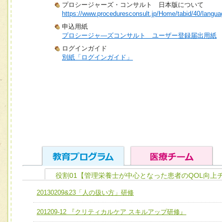
プロシージャーズ・コンサルト 日本版について
https://www.proceduresconsult.jp/Home/tabid/40/langua
申込用紙
プロシージャ―ズコンサルト ユーザー登録届出用紙
ログインガイド
別紙「ログインガイド」
役割01【管理栄養士が中心となった患者のQOL向上
ユニット１ 医療人としての基礎能力
20130209&23「人の扱い方」研修
全人的医療を実践する医療人として、必要な基礎能力を身
チーム01【病院内横断的問題解決チーム】
201209-12 『クリティカルケア スキルアップ研修』
ける
チーム02【地域医療連携推進による高度医療を必要とする