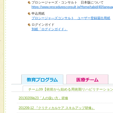
プロシージャーズ・コンサルト 日本版について
https://www.proceduresconsult.jp/Home/tabid/40/langua
申込用紙
プロシージャ―ズコンサルト ユーザー登録届出用紙
ログインガイド
別紙「ログインガイド」
チーム09【術前から始める周術期リハビリテーション
ユニット１ 医療人としての基礎能力
20130209&23「人の扱い方」研修
全人的医療を実践する医療人として、必要な基礎能力を身
チーム01【病院内横断的問題解決チーム】
201209-12 『クリティカルケア スキルアップ研修』
ける
チーム02【地域医療連携推進による高度医療を必要とする