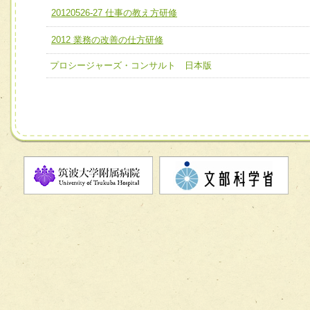
ユニット２ チーム医療構成力
20120526-27 仕事の教え方研修
宅患者等支援チーム】
必要に応じて柔軟に医療チームを組織し、強調できる
2012 業務の改善の仕方研修
チーム03【癌患者服薬サポートチーム】
ユニット３ 多職種連携力
チーム04【口腔ケアチーム】
プロシージャーズ・コンサルト 日本版
他職種の視点とスキルを学び、相互理解と連携を深める
チーム05【せん妄対策チーム】
チーム06【外来化学療法チーム】
チーム07【病院職員に対する院内感染対策教育チーム】
チーム08【地域関係機関と連携した小児リハビリテーショ
チーム】
チーム09【術前から始める周術期リハビリテーションチー
ム】
チーム10【包括的リハビリテーションコンサルテーション
ーム】
チーム11【摂食・嚥下サポートチーム】