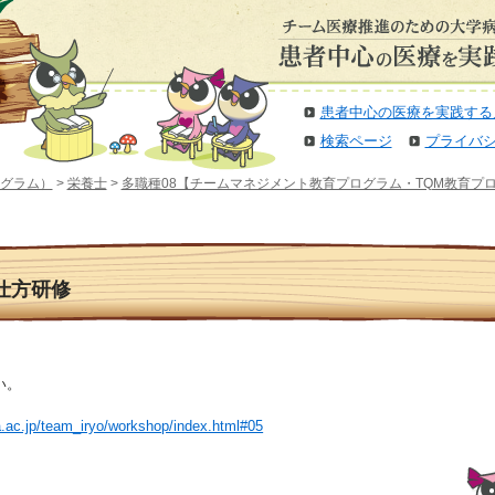
患者中心の医療を実践する
検索ページ
プライバ
グラム）
>
栄養士
>
多職種08【チームマネジメント教育プログラム・TQM教育プ
の仕方研修
い。
.ac.jp/team_iryo/workshop/index.html#05