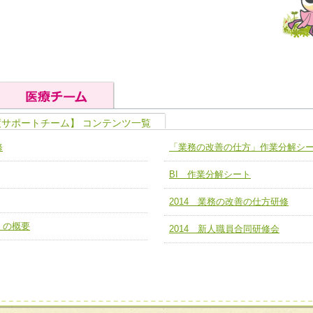
度サポートチーム】 コンテンツ一覧
の基礎能力
ユニット４ 専門能力拡大・向上
修
「業務の改善の仕方」作業分解シ
人として、必要な基礎能力を身につ
各職種のスキルを拡大・向上させ、
題解決チーム】
チーム14【苦情・クレーム・暴力
BI 作業分解シート
ユニット５ 人材養成力
推進による高度医療を必要とする在
チーム15【人材養成エキスパートチ
力
人材養成のためのマネジメントおよ
2014 業務の改善の仕方研修
チーム16【放射線治療プロセス改
ームを組織し、強調できる
）の概要
ートチーム】
2014 新人職員合同研修会
チーム17【血管内治療チーム】
】
び、相互理解と連携を深める
チーム18【造血幹細胞移植チーム】
ム】
役割01【管理栄養士が中心となった
ーム】
役割02【DPC検証チーム】