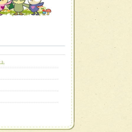
職種から選ぶ
職種から選ぶ
ート
新たな可能性を広げる
対応支援チーム】
ーム】
び効果的な指導ができる
善チーム】
患者のQOL向上チーム】