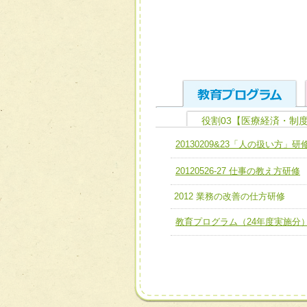
役割03【医療経済・制
ユニット１ 医療人として
20130209&23「人の扱い方」研
全人的医療を実践する医療
チーム01【病院内横断的問
20120526-27 仕事の教え方研修
ける
チーム02【地域医療連携
ユニット２ チーム医療構成
2012 業務の改善の仕方研修
宅患者等支援チーム】
必要に応じて柔軟に医療チ
教育プログラム（24年度実施分
チーム03【癌患者服薬サポ
ユニット３ 多職種連携力
チーム04【口腔ケアチーム
他職種の視点とスキルを学
チーム05【せん妄対策チー
チーム06【外来化学療法チ