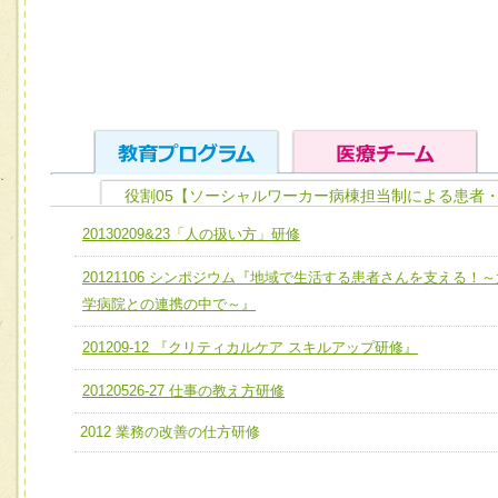
役割05【ソーシャルワーカー病棟担当制による患者
ユニット１ 医療人としての基礎能力
20130209&23「人の扱い方」研修
全人的医療を実践する医療人として、必要な基礎能力を身
チーム01【病院内横断的問題解決チーム】
20121106 シンポジウム『地域で生活する患者さんを支える！～
ける
チーム02【地域医療連携推進による高度医療を必要とする
学病院との連携の中で～』
ユニット２ チーム医療構成力
宅患者等支援チーム】
必要に応じて柔軟に医療チームを組織し、強調できる
201209-12 『クリティカルケア スキルアップ研修』
チーム03【癌患者服薬サポートチーム】
ユニット３ 多職種連携力
20120526-27 仕事の教え方研修
チーム04【口腔ケアチーム】
他職種の視点とスキルを学び、相互理解と連携を深める
2012 業務の改善の仕方研修
チーム05【せん妄対策チーム】
チーム06【外来化学療法チーム】