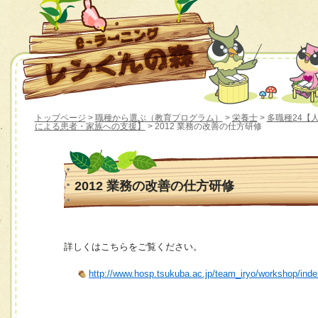
トップページ
>
職種から選ぶ（教育プログラム）
>
栄養士
>
多職種24【
による患者・家族への支援】
> 2012 業務の改善の仕方研修
2012 業務の改善の仕方研修
詳しくはこちらをご覧ください。
http://www.hosp.tsukuba.ac.jp/team_iryo/workshop/ind