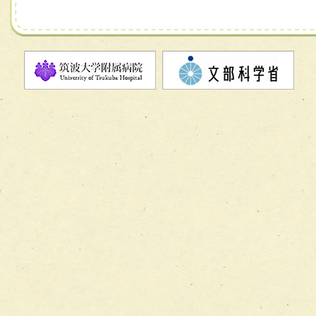
チーム07【病院職員に対する院内感染対策教育チーム】
チーム08【地域関係機関と連携した小児リハビリテーショ
チーム】
チーム09【術前から始める周術期リハビリテーションチー
ム】
チーム10【包括的リハビリテーションコンサルテーション
ーム】
チーム11【摂食・嚥下サポートチーム】
チーム12【こどもの食育支援チーム】
チーム13【非がんに対する緩和ケアチーム】