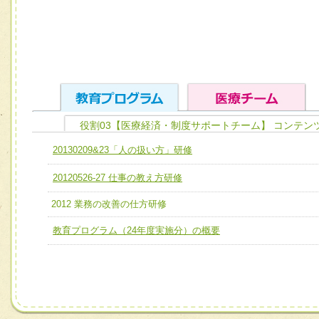
役割03【医療経済・制度サポートチーム】 コンテン
ユニット１ 医療人としての基礎能力
20130209&23「人の扱い方」研修
全人的医療を実践する医療人として、必要な基礎能力を身
チーム01【病院内横断的問題解決チーム】
20120526-27 仕事の教え方研修
ける
チーム02【地域医療連携推進による高度医療を必要とする
ユニット２ チーム医療構成力
2012 業務の改善の仕方研修
宅患者等支援チーム】
必要に応じて柔軟に医療チームを組織し、強調できる
教育プログラム（24年度実施分）の概要
チーム03【癌患者服薬サポートチーム】
ユニット３ 多職種連携力
チーム04【口腔ケアチーム】
他職種の視点とスキルを学び、相互理解と連携を深める
チーム05【せん妄対策チーム】
チーム06【外来化学療法チーム】