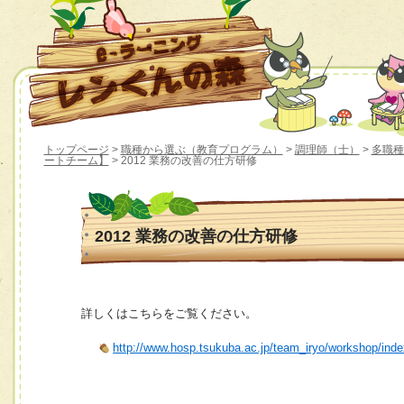
トップページ
>
職種から選ぶ（教育プログラム）
>
調理師（士）
>
多職種
ートチーム】
> 2012 業務の改善の仕方研修
2012 業務の改善の仕方研修
詳しくはこちらをご覧ください。
http://www.hosp.tsukuba.ac.jp/team_iryo/workshop/ind