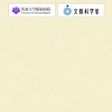
チーム07【病院職員に対する院内感染対策教育チーム】
チーム08【地域関係機関と連携した小児リハビリテーショ
チーム】
チーム09【術前から始める周術期リハビリテーションチー
ム】
チーム10【包括的リハビリテーションコンサルテーション
ーム】
チーム11【摂食・嚥下サポートチーム】
チーム12【こどもの食育支援チーム】
チーム13【非がんに対する緩和ケアチーム】