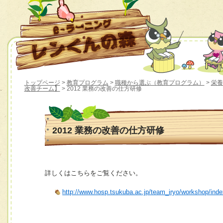
トップページ
>
教育プログラム
>
職種から選ぶ（教育プログラム）
>
栄養
改善チーム】
> 2012 業務の改善の仕方研修
2012 業務の改善の仕方研修
詳しくはこちらをご覧ください。
http://www.hosp.tsukuba.ac.jp/team_iryo/workshop/ind