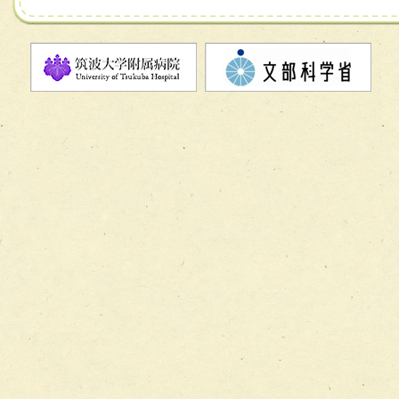
チーム07【病院職員に対する院内感染対策教育チーム】
チーム08【地域関係機関と連携した小児リハビリテーショ
チーム】
チーム09【術前から始める周術期リハビリテーションチー
ム】
チーム10【包括的リハビリテーションコンサルテーション
ーム】
チーム11【摂食・嚥下サポートチーム】
チーム12【こどもの食育支援チーム】
チーム13【非がんに対する緩和ケアチーム】