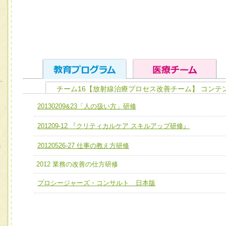
チーム16【放射線治療プロセス改善チーム】 コンテ
ユニット１ 医療人としての基礎能力
20130209&23「人の扱い方」研修
全人的医療を実践する医療人として、必要な基礎能力を身
チーム01【病院内横断的問題解決チーム】
201209-12 『クリティカルケア スキルアップ研修』
ける
チーム02【地域医療連携推進による高度医療を必要とする
ユニット２ チーム医療構成力
20120526-27 仕事の教え方研修
宅患者等支援チーム】
必要に応じて柔軟に医療チームを組織し、強調できる
2012 業務の改善の仕方研修
チーム03【癌患者服薬サポートチーム】
ユニット３ 多職種連携力
プロシージャーズ・コンサルト 日本版
チーム04【口腔ケアチーム】
他職種の視点とスキルを学び、相互理解と連携を深める
チーム05【せん妄対策チーム】
チーム06【外来化学療法チーム】