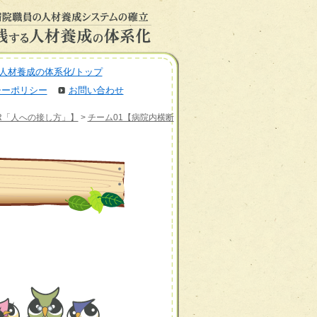
人材養成の体系化/トップ
シーポリシー
お問い合わせ
BR「人への接し方」】
>
チーム01【病院内横断