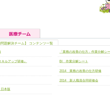
的問題解決チーム】 コンテンツ一覧
の基礎能力
ユニット４ 専門能力拡大・向上
修
「業務の改善の仕方」作業分解シ
人として、必要な基礎能力を身につ
各職種のスキルを拡大・向上させ、
題解決チーム】
チーム14【苦情・クレーム・暴力
ア スキルアップ研修』
BI 作業分解シート
ユニット５ 人材養成力
推進による高度医療を必要とする在
チーム15【人材養成エキスパートチ
力
人材養成のためのマネジメントおよ
2014 業務の改善の仕方研修
チーム16【放射線治療プロセス改
ームを組織し、強調できる
ートチーム】
2014 新人職員合同研修会
チーム17【血管内治療チーム】
 日本版
】
び、相互理解と連携を深める
チーム18【造血幹細胞移植チーム】
ム】
役割01【管理栄養士が中心となった
ーム】
役割02【DPC検証チーム】