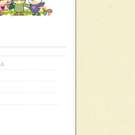
職種から選ぶ
職種から選ぶ
ート
新たな可能性を広げる
対応支援チーム】
ーム】
び効果的な指導ができる
善チーム】
患者のQOL向上チーム】