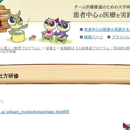
患者中心の医療を実践する
検索ページ
プライバ
から選ぶ（教育プログラム）
>
栄養士
>
多職種24【人材養成プログラム：TEAMS-
善の仕方研修
の仕方研修
い。
.ac.jp/team_iryo/workshop/index.html#05