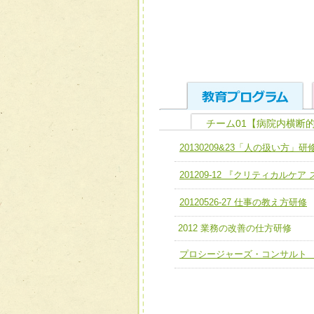
チーム01【病院内横断
ユニット１ 医療人として
20130209&23「人の扱い方」研
全人的医療を実践する医療
チーム01【病院内横断的問
201209-12 『クリティカルケ
ける
チーム02【地域医療連携
ユニット２ チーム医療構成
20120526-27 仕事の教え方研修
宅患者等支援チーム】
必要に応じて柔軟に医療チ
2012 業務の改善の仕方研修
チーム03【癌患者服薬サポ
ユニット３ 多職種連携力
プロシージャーズ・コンサルト
チーム04【口腔ケアチーム
他職種の視点とスキルを学
チーム05【せん妄対策チー
チーム06【外来化学療法チ