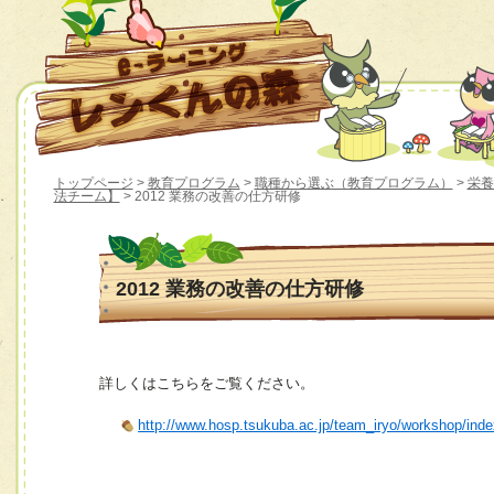
トップページ
>
教育プログラム
>
職種から選ぶ（教育プログラム）
>
栄養
法チーム】
> 2012 業務の改善の仕方研修
2012 業務の改善の仕方研修
詳しくはこちらをご覧ください。
http://www.hosp.tsukuba.ac.jp/team_iryo/workshop/ind