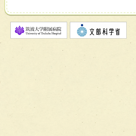
チーム07【病院職員に対する院内感染対策教育チーム】
チーム08【地域関係機関と連携した小児リハビリテーショ
チーム】
チーム09【術前から始める周術期リハビリテーションチー
ム】
チーム10【包括的リハビリテーションコンサルテーション
ーム】
チーム11【摂食・嚥下サポートチーム】
チーム12【こどもの食育支援チーム】
チーム13【非がんに対する緩和ケアチーム】