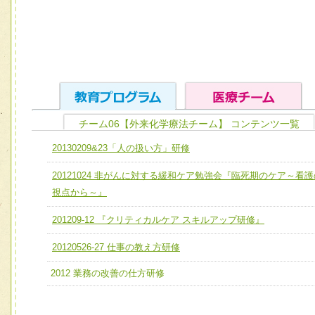
チーム06【外来化学療法チーム】 コンテンツ一覧
ユニット１ 医療人としての基礎能力
20130209&23「人の扱い方」研修
全人的医療を実践する医療人として、必要な基礎能力を身
チーム01【病院内横断的問題解決チーム】
20121024 非がんに対する緩和ケア勉強会『臨死期のケア～看護
ける
チーム02【地域医療連携推進による高度医療を必要とする
視点から～』
ユニット２ チーム医療構成力
宅患者等支援チーム】
必要に応じて柔軟に医療チームを組織し、強調できる
201209-12 『クリティカルケア スキルアップ研修』
チーム03【癌患者服薬サポートチーム】
ユニット３ 多職種連携力
20120526-27 仕事の教え方研修
チーム04【口腔ケアチーム】
他職種の視点とスキルを学び、相互理解と連携を深める
2012 業務の改善の仕方研修
チーム05【せん妄対策チーム】
チーム06【外来化学療法チーム】