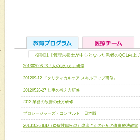
役割01【管理栄養士が中心となった患者のQOL向上
ユニット１ 医療人としての基礎能力
20130209&23「人の扱い方」研修
全人的医療を実践する医療人として、必要な基礎能力を身
チーム01【病院内横断的問題解決チーム】
201209-12 『クリティカルケア スキルアップ研修』
ける
チーム02【地域医療連携推進による高度医療を必要とする
ユニット２ チーム医療構成力
20120526-27 仕事の教え方研修
宅患者等支援チーム】
必要に応じて柔軟に医療チームを組織し、強調できる
2012 業務の改善の仕方研修
チーム03【癌患者服薬サポートチーム】
ユニット３ 多職種連携力
プロシージャーズ・コンサルト 日本版
チーム04【口腔ケアチーム】
他職種の視点とスキルを学び、相互理解と連携を深める
チーム05【せん妄対策チーム】
20131026 IBD（炎症性腸疾患）患者さんのための食事療法教室
チーム06【外来化学療法チーム】