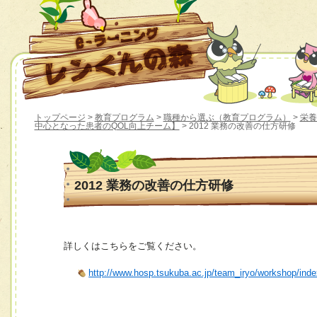
トップページ
>
教育プログラム
>
職種から選ぶ（教育プログラム）
>
栄養
中心となった患者のQOL向上チーム】
> 2012 業務の改善の仕方研修
2012 業務の改善の仕方研修
詳しくはこちらをご覧ください。
http://www.hosp.tsukuba.ac.jp/team_iryo/workshop/ind