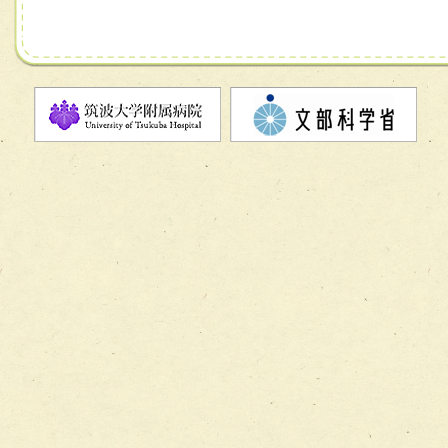
チーム07【病院職員に対する院内感染対策教育チーム】
チーム08【地域関係機関と連携した小児リハビリテーショ
チーム】
チーム09【術前から始める周術期リハビリテーションチー
ム】
チーム10【包括的リハビリテーションコンサルテーション
ーム】
チーム11【摂食・嚥下サポートチーム】
チーム12【こどもの食育支援チーム】
チーム13【非がんに対する緩和ケアチーム】