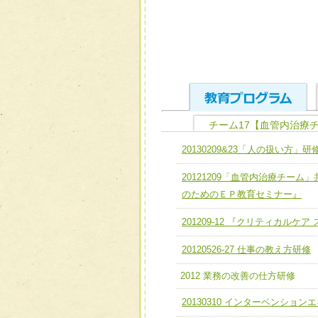
チーム17【血管内治療
ユニット１ 医療人として
20130209&23「人の扱い方」研
全人的医療を実践する医療
チーム01【病院内横断的問
20121209「血管内治療チー
ける
チーム02【地域医療連携
のためのＥＰ教育セミナー』
ユニット２ チーム医療構成
宅患者等支援チーム】
必要に応じて柔軟に医療チ
201209-12 『クリティカルケ
チーム03【癌患者服薬サポ
ユニット３ 多職種連携力
20120526-27 仕事の教え方研修
チーム04【口腔ケアチーム
他職種の視点とスキルを学
2012 業務の改善の仕方研修
チーム05【せん妄対策チー
20130310 インターベンシ
チーム06【外来化学療法チ