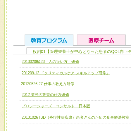
役割01【管理栄養士が中心となった患者のQOL向上
ユニット１ 医療人としての基礎能力
20130209&23「人の扱い方」研修
全人的医療を実践する医療人として、必要な基礎能力を身
チーム01【病院内横断的問題解決チーム】
201209-12 『クリティカルケア スキルアップ研修』
ける
チーム02【地域医療連携推進による高度医療を必要とする
ユニット２ チーム医療構成力
20120526-27 仕事の教え方研修
宅患者等支援チーム】
必要に応じて柔軟に医療チームを組織し、強調できる
2012 業務の改善の仕方研修
チーム03【癌患者服薬サポートチーム】
ユニット３ 多職種連携力
プロシージャーズ・コンサルト 日本版
チーム04【口腔ケアチーム】
他職種の視点とスキルを学び、相互理解と連携を深める
チーム05【せん妄対策チーム】
20131026 IBD（炎症性腸疾患）患者さんのための食事療法教室
チーム06【外来化学療法チーム】