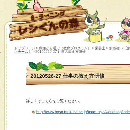
トップページ
>
職種から選ぶ（教育プログラム）
>
栄養士
>
多職種02【
上チーム】
> 20120526-27 仕事の教え方研修
20120526-27 仕事の教え方研修
詳しくはこちらをご覧ください。
http://www.hosp.tsukuba.ac.jp/team_iryo/workshop/ind