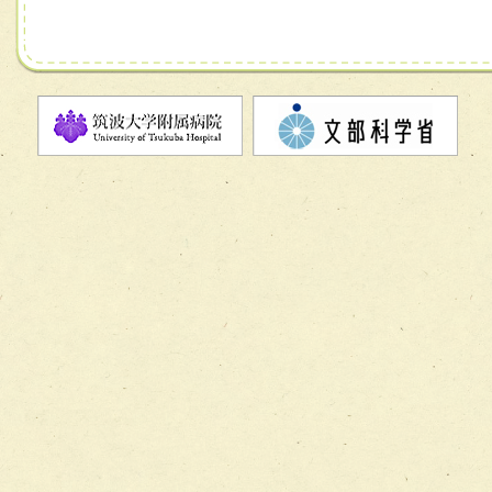
チーム07【病院職員に対する院内感染対策教育チーム】
チーム08【地域関係機関と連携した小児リハビリテーショ
チーム】
チーム09【術前から始める周術期リハビリテーションチー
ム】
チーム10【包括的リハビリテーションコンサルテーション
ーム】
チーム11【摂食・嚥下サポートチーム】
チーム12【こどもの食育支援チーム】
チーム13【非がんに対する緩和ケアチーム】