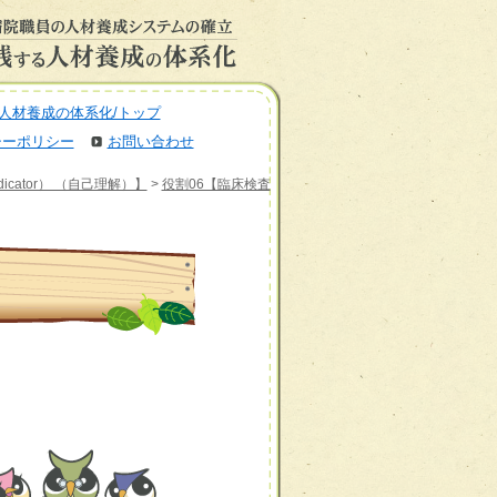
人材養成の体系化/トップ
シーポリシー
お問い合わせ
ndicator） （自己理解）】
>
役割06【臨床検査