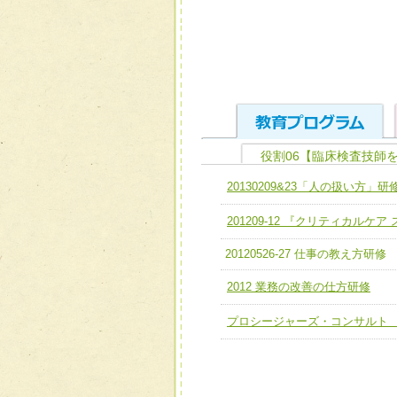
役割06【臨床検査技師
ユニット１ 医療人として
20130209&23「人の扱い方」研
全人的医療を実践する医療
チーム01【病院内横断的問
201209-12 『クリティカルケ
ける
チーム02【地域医療連携
ユニット２ チーム医療構成
20120526-27 仕事の教え方研修
宅患者等支援チーム】
必要に応じて柔軟に医療チ
2012 業務の改善の仕方研修
チーム03【癌患者服薬サポ
ユニット３ 多職種連携力
プロシージャーズ・コンサルト
チーム04【口腔ケアチーム
他職種の視点とスキルを学
チーム05【せん妄対策チー
チーム06【外来化学療法チ