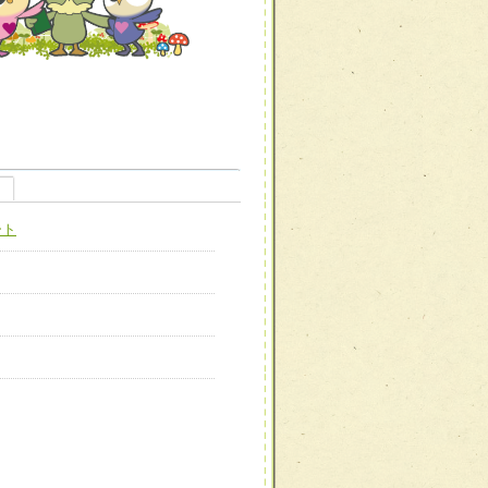
職種から選ぶ
職種から選ぶ
ート
新たな可能性を広げる
対応支援チーム】
ーム】
び効果的な指導ができる
善チーム】
患者のQOL向上チーム】