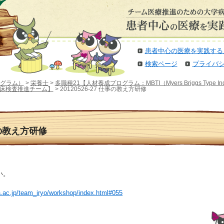
患者中心の医療を実践する
検索ページ
プライバ
グラム）
>
栄養士
>
多職種21【人材養成プログラム：MBTI（Myers Briggs Type I
床検査推進チーム】
> 20120526-27 仕事の教え方研修
仕事の教え方研修
い。
a.ac.jp/team_iryo/workshop/index.html#055