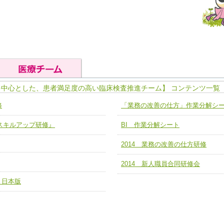
を中心とした、患者満足度の高い臨床検査推進チーム】 コンテンツ一覧
の基礎能力
ユニット４ 専門能力拡大・向上
修
「業務の改善の仕方」作業分解シ
人として、必要な基礎能力を身につ
各職種のスキルを拡大・向上させ、
題解決チーム】
チーム14【苦情・クレーム・暴力
ア スキルアップ研修』
BI 作業分解シート
ユニット５ 人材養成力
推進による高度医療を必要とする在
チーム15【人材養成エキスパートチ
力
人材養成のためのマネジメントおよ
2014 業務の改善の仕方研修
チーム16【放射線治療プロセス改
ームを組織し、強調できる
ートチーム】
2014 新人職員合同研修会
チーム17【血管内治療チーム】
 日本版
】
び、相互理解と連携を深める
チーム18【造血幹細胞移植チーム】
ム】
役割01【管理栄養士が中心となった
ーム】
役割02【DPC検証チーム】