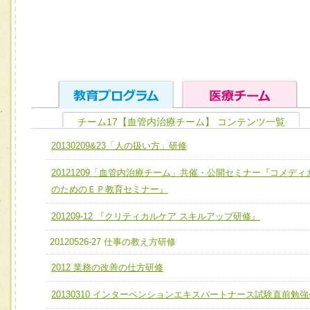
チーム17【血管内治療チーム】 コンテンツ一覧
ユニット１ 医療人としての基礎能力
20130209&23「人の扱い方」研修
全人的医療を実践する医療人として、必要な基礎能力を身
チーム01【病院内横断的問題解決チーム】
20121209「血管内治療チーム」共催・公開セミナー『コメディ
ける
チーム02【地域医療連携推進による高度医療を必要とする
のためのＥＰ教育セミナー』
ユニット２ チーム医療構成力
宅患者等支援チーム】
必要に応じて柔軟に医療チームを組織し、強調できる
201209-12 『クリティカルケア スキルアップ研修』
チーム03【癌患者服薬サポートチーム】
ユニット３ 多職種連携力
20120526-27 仕事の教え方研修
チーム04【口腔ケアチーム】
他職種の視点とスキルを学び、相互理解と連携を深める
2012 業務の改善の仕方研修
チーム05【せん妄対策チーム】
20130310 インターベンションエキスパートナース試験直前勉強
チーム06【外来化学療法チーム】