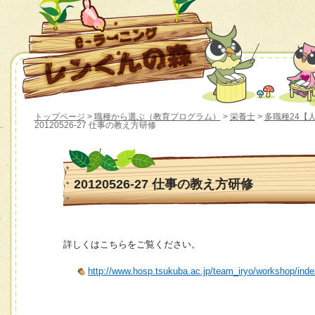
トップページ
>
職種から選ぶ（教育プログラム）
>
栄養士
>
多職種24【
20120526-27 仕事の教え方研修
20120526-27 仕事の教え方研修
詳しくはこちらをご覧ください。
http://www.hosp.tsukuba.ac.jp/team_iryo/workshop/ind