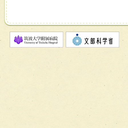
チーム07【病院職員に対する院内感染対策教育チーム】
チーム08【地域関係機関と連携した小児リハビリテーショ
チーム】
チーム09【術前から始める周術期リハビリテーションチー
ム】
チーム10【包括的リハビリテーションコンサルテーション
ーム】
チーム11【摂食・嚥下サポートチーム】
チーム12【こどもの食育支援チーム】
チーム13【非がんに対する緩和ケアチーム】