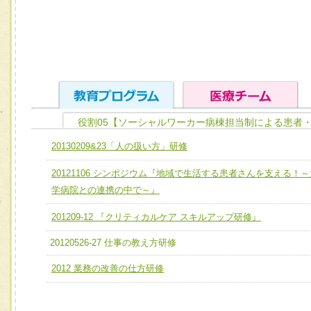
役割05【ソーシャルワーカー病棟担当制による患者
ユニット１ 医療人としての基礎能力
20130209&23「人の扱い方」研修
全人的医療を実践する医療人として、必要な基礎能力を身
チーム01【病院内横断的問題解決チーム】
20121106 シンポジウム『地域で生活する患者さんを支える！～
ける
チーム02【地域医療連携推進による高度医療を必要とする
学病院との連携の中で～』
ユニット２ チーム医療構成力
宅患者等支援チーム】
必要に応じて柔軟に医療チームを組織し、強調できる
201209-12 『クリティカルケア スキルアップ研修』
チーム03【癌患者服薬サポートチーム】
ユニット３ 多職種連携力
20120526-27 仕事の教え方研修
チーム04【口腔ケアチーム】
他職種の視点とスキルを学び、相互理解と連携を深める
2012 業務の改善の仕方研修
チーム05【せん妄対策チーム】
チーム06【外来化学療法チーム】