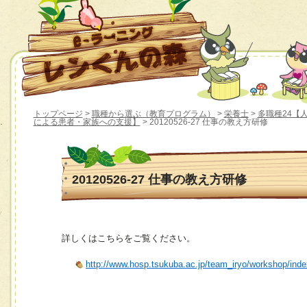
トップページ
>
職種から選ぶ（教育プログラム）
>
栄養士
>
多職種24【
による患者・家族への支援】
> 20120526-27 仕事の教え方研修
20120526-27 仕事の教え方研修
詳しくはこちらをご覧ください。
http://www.hosp.tsukuba.ac.jp/team_iryo/workshop/ind