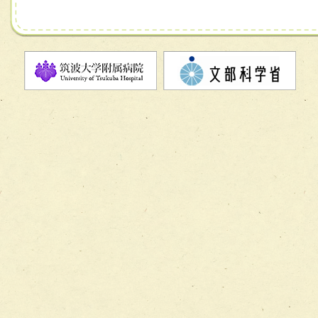
チーム07【病院職員に対する院内感染対策教育チーム】
チーム08【地域関係機関と連携した小児リハビリテーショ
チーム】
チーム09【術前から始める周術期リハビリテーションチー
ム】
チーム10【包括的リハビリテーションコンサルテーション
ーム】
チーム11【摂食・嚥下サポートチーム】
チーム12【こどもの食育支援チーム】
チーム13【非がんに対する緩和ケアチーム】