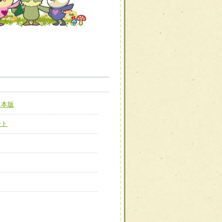
職種から選ぶ
職種から選ぶ
日本版
新たな可能性を広げる
対応支援チーム】
ート
ーム】
び効果的な指導ができる
善チーム】
患者のQOL向上チーム】