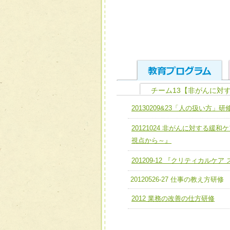
チーム13【非がんに対
ユニット１ 医療人として
20130209&23「人の扱い方」研
全人的医療を実践する医療
チーム01【病院内横断的問
20121024 非がんに対する
ける
チーム02【地域医療連携
視点から～』
ユニット２ チーム医療構成
宅患者等支援チーム】
必要に応じて柔軟に医療チ
201209-12 『クリティカルケ
チーム03【癌患者服薬サポ
ユニット３ 多職種連携力
20120526-27 仕事の教え方研修
チーム04【口腔ケアチーム
他職種の視点とスキルを学
2012 業務の改善の仕方研修
チーム05【せん妄対策チー
チーム06【外来化学療法チ