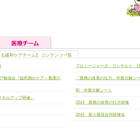
する緩和ケアチーム】 コンテンツ一覧
の基礎能力
ユニット４ 専門能力拡大・向上
修
プロシージャーズ・コンサルト 
人として、必要な基礎能力を身につ
各職種のスキルを拡大・向上させ、
題解決チーム】
チーム14【苦情・クレーム・暴力
緩和ケア勉強会『臨死期のケア～看護の
「業務の改善の仕方」作業分解シ
ユニット５ 人材養成力
推進による高度医療を必要とする在
チーム15【人材養成エキスパートチ
力
人材養成のためのマネジメントおよ
BI 作業分解シート
チーム16【放射線治療プロセス改
ームを組織し、強調できる
ア スキルアップ研修』
ートチーム】
2014 業務の改善の仕方研修
チーム17【血管内治療チーム】
】
2014 新人職員合同研修会
び、相互理解と連携を深める
チーム18【造血幹細胞移植チーム】
ム】
役割01【管理栄養士が中心となった
ーム】
役割02【DPC検証チーム】