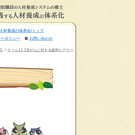
人材養成の体系化/トップ
シーポリシー
お問い合わせ
】
>
チーム13【非がんに対する緩和ケアチー