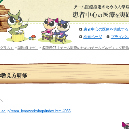
患者中心の医療を実践する
検索ページ
プライバ
グラム）
>
調理師（士）
>
多職種07【チーム医療のためのチームビルディング研修
仕事の教え方研修
い。
a.ac.jp/team_iryo/workshop/index.html#055