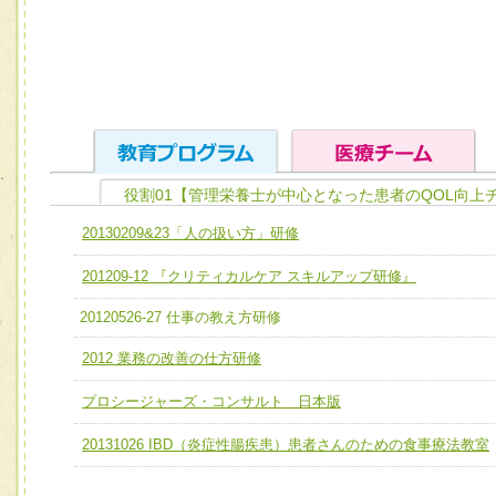
役割01【管理栄養士が中心となった患者のQOL向上
ユニット１ 医療人としての基礎能力
20130209&23「人の扱い方」研修
全人的医療を実践する医療人として、必要な基礎能力を身
チーム01【病院内横断的問題解決チーム】
201209-12 『クリティカルケア スキルアップ研修』
ける
チーム02【地域医療連携推進による高度医療を必要とする
ユニット２ チーム医療構成力
20120526-27 仕事の教え方研修
宅患者等支援チーム】
必要に応じて柔軟に医療チームを組織し、強調できる
2012 業務の改善の仕方研修
チーム03【癌患者服薬サポートチーム】
ユニット３ 多職種連携力
プロシージャーズ・コンサルト 日本版
チーム04【口腔ケアチーム】
他職種の視点とスキルを学び、相互理解と連携を深める
チーム05【せん妄対策チーム】
20131026 IBD（炎症性腸疾患）患者さんのための食事療法教室
チーム06【外来化学療法チーム】