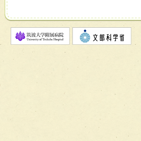
チーム07【病院職員に対する院内感染対策教育チーム】
チーム08【地域関係機関と連携した小児リハビリテーショ
チーム】
チーム09【術前から始める周術期リハビリテーションチー
ム】
チーム10【包括的リハビリテーションコンサルテーション
ーム】
チーム11【摂食・嚥下サポートチーム】
チーム12【こどもの食育支援チーム】
チーム13【非がんに対する緩和ケアチーム】