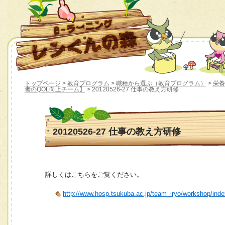
トップページ
>
教育プログラム
>
職種から選ぶ（教育プログラム）
>
栄養
者のQOL向上チーム】
> 20120526-27 仕事の教え方研修
20120526-27 仕事の教え方研修
詳しくはこちらをご覧ください。
http://www.hosp.tsukuba.ac.jp/team_iryo/workshop/ind