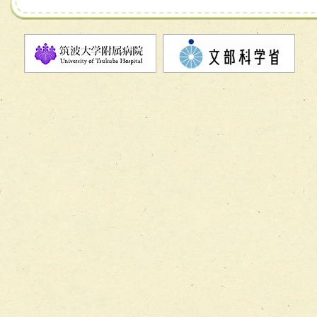
チーム07【病院職員に対する院内感染対策教育チーム】
チーム08【地域関係機関と連携した小児リハビリテーショ
チーム】
チーム09【術前から始める周術期リハビリテーションチー
ム】
チーム10【包括的リハビリテーションコンサルテーション
ーム】
チーム11【摂食・嚥下サポートチーム】
チーム12【こどもの食育支援チーム】
チーム13【非がんに対する緩和ケアチーム】