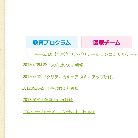
チーム10【包括的リハビリテーションコンサルテーシ
ユニット１ 医療人としての基礎能力
20130209&23「人の扱い方」研修
全人的医療を実践する医療人として、必要な基礎能力を身
チーム01【病院内横断的問題解決チーム】
201209-12 『クリティカルケア スキルアップ研修』
ける
チーム02【地域医療連携推進による高度医療を必要とする
ユニット２ チーム医療構成力
20120526-27 仕事の教え方研修
宅患者等支援チーム】
必要に応じて柔軟に医療チームを組織し、強調できる
2012 業務の改善の仕方研修
チーム03【癌患者服薬サポートチーム】
ユニット３ 多職種連携力
プロシージャーズ・コンサルト 日本版
チーム04【口腔ケアチーム】
他職種の視点とスキルを学び、相互理解と連携を深める
チーム05【せん妄対策チーム】
チーム06【外来化学療法チーム】