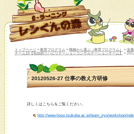
トップページ
>
教育プログラム
>
職種から選ぶ（教育プログラム）
>
栄養
チーム10【包括的リハビリテーションコンサルテーションチーム】
> 20
20120526-27 仕事の教え方研修
詳しくはこちらをご覧ください。
http://www.hosp.tsukuba.ac.jp/team_iryo/workshop/ind