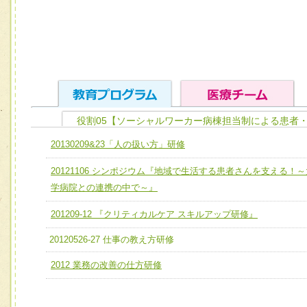
役割05【ソーシャルワーカー病棟担当制による患者
ユニット１ 医療人としての基礎能力
20130209&23「人の扱い方」研修
全人的医療を実践する医療人として、必要な基礎能力を身
チーム01【病院内横断的問題解決チーム】
20121106 シンポジウム『地域で生活する患者さんを支える！～
ける
チーム02【地域医療連携推進による高度医療を必要とする
学病院との連携の中で～』
ユニット２ チーム医療構成力
宅患者等支援チーム】
必要に応じて柔軟に医療チームを組織し、強調できる
201209-12 『クリティカルケア スキルアップ研修』
チーム03【癌患者服薬サポートチーム】
ユニット３ 多職種連携力
20120526-27 仕事の教え方研修
チーム04【口腔ケアチーム】
他職種の視点とスキルを学び、相互理解と連携を深める
2012 業務の改善の仕方研修
チーム05【せん妄対策チーム】
チーム06【外来化学療法チーム】