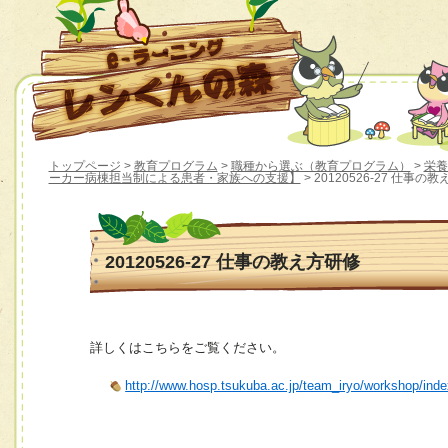
トップページ
>
教育プログラム
>
職種から選ぶ（教育プログラム）
>
栄養
ーカー病棟担当制による患者・家族への支援】
> 20120526-27 仕事の
20120526-27 仕事の教え方研修
詳しくはこちらをご覧ください。
http://www.hosp.tsukuba.ac.jp/team_iryo/workshop/ind