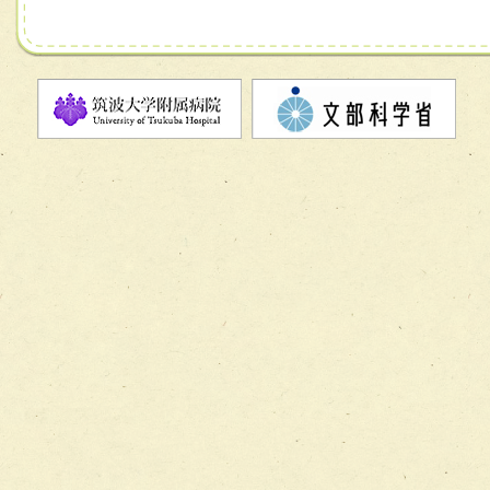
チーム07【病院職員に対する院内感染対策教育チーム】
チーム08【地域関係機関と連携した小児リハビリテーショ
チーム】
チーム09【術前から始める周術期リハビリテーションチー
ム】
チーム10【包括的リハビリテーションコンサルテーション
ーム】
チーム11【摂食・嚥下サポートチーム】
チーム12【こどもの食育支援チーム】
チーム13【非がんに対する緩和ケアチーム】