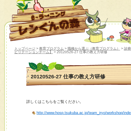
トップページ
>
教育プログラム
>
職種から選ぶ（教育プログラム）
>
診療
ビリテーションチーム】
> 20120526-27 仕事の教え方研修
20120526-27 仕事の教え方研修
詳しくはこちらをご覧ください。
http://www.hosp.tsukuba.ac.jp/team_iryo/workshop/ind