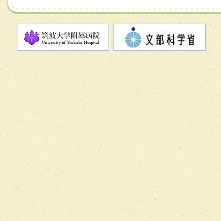
チーム07【病院職員に対する院内感染対策教育チーム】
チーム08【地域関係機関と連携した小児リハビリテーショ
チーム】
チーム09【術前から始める周術期リハビリテーションチー
ム】
チーム10【包括的リハビリテーションコンサルテーション
ーム】
チーム11【摂食・嚥下サポートチーム】
チーム12【こどもの食育支援チーム】
チーム13【非がんに対する緩和ケアチーム】