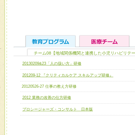
チーム08【地域関係機関と連携した小児リハビリテ
ユニット１ 医療人としての基礎能力
20130209&23「人の扱い方」研修
全人的医療を実践する医療人として、必要な基礎能力を身
チーム01【病院内横断的問題解決チーム】
201209-12 『クリティカルケア スキルアップ研修』
ける
チーム02【地域医療連携推進による高度医療を必要とする
ユニット２ チーム医療構成力
20120526-27 仕事の教え方研修
宅患者等支援チーム】
必要に応じて柔軟に医療チームを組織し、強調できる
2012 業務の改善の仕方研修
チーム03【癌患者服薬サポートチーム】
ユニット３ 多職種連携力
プロシージャーズ・コンサルト 日本版
チーム04【口腔ケアチーム】
他職種の視点とスキルを学び、相互理解と連携を深める
チーム05【せん妄対策チーム】
チーム06【外来化学療法チーム】