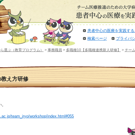
患者中心の医療を実践する
検索ページ
プライバ
から選ぶ（教育プログラム）
>
事務職員
>
多職種10【多職種連携新人研修】
>
チー
仕事の教え方研修
い。
a.ac.jp/team_iryo/workshop/index.html#055