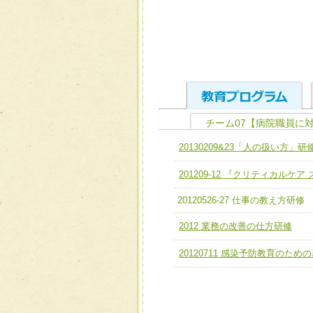
チーム07【病院職員に
ユニット１ 医療人として
20130209&23「人の扱い方」研
全人的医療を実践する医療
チーム01【病院内横断的問
201209-12 『クリティカルケ
ける
チーム02【地域医療連携
ユニット２ チーム医療構成
20120526-27 仕事の教え方研修
宅患者等支援チーム】
必要に応じて柔軟に医療チ
2012 業務の改善の仕方研修
チーム03【癌患者服薬サポ
ユニット３ 多職種連携力
20120711 感染予防教育のため
チーム04【口腔ケアチーム
他職種の視点とスキルを学
チーム05【せん妄対策チー
チーム06【外来化学療法チ