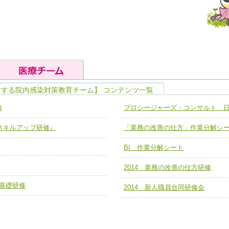
対する院内感染対策教育チーム】 コンテンツ一覧
の基礎能力
ユニット４ 専門能力拡大・向上
修
プロシージャーズ・コンサルト 
人として、必要な基礎能力を身につ
各職種のスキルを拡大・向上させ、
題解決チーム】
チーム14【苦情・クレーム・暴力
ア スキルアップ研修』
「業務の改善の仕方」作業分解シ
ユニット５ 人材養成力
推進による高度医療を必要とする在
チーム15【人材養成エキスパートチ
力
人材養成のためのマネジメントおよ
BI 作業分解シート
チーム16【放射線治療プロセス改
ームを組織し、強調できる
ートチーム】
2014 業務の改善の仕方研修
チーム17【血管内治療チーム】
の基礎研修
】
2014 新人職員合同研修会
び、相互理解と連携を深める
チーム18【造血幹細胞移植チーム】
ム】
役割01【管理栄養士が中心となった
ーム】
役割02【DPC検証チーム】