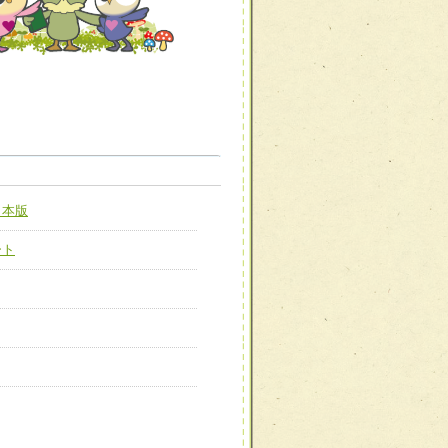
職種から選ぶ
職種から選ぶ
日本版
新たな可能性を広げる
対応支援チーム】
ート
ーム】
び効果的な指導ができる
善チーム】
患者のQOL向上チーム】