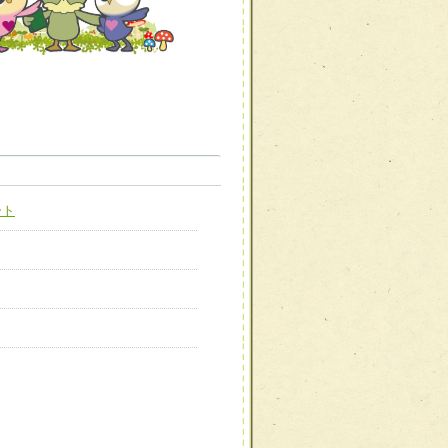
職種から選ぶ
職種から選ぶ
ート
新たな可能性を広げる
対応支援チーム】
ーム】
び効果的な指導ができる
善チーム】
患者のQOL向上チーム】