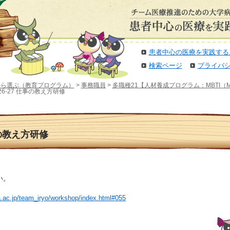
患者中心の医療を実践する
検索ページ
プライバ
から選ぶ（教育プログラム）
>
事務職員
>
多職種21【人材養成プログラム：MBTI（Myers 
526-27 仕事の教え方研修
仕事の教え方研修
い。
a.ac.jp/team_iryo/workshop/index.html#055