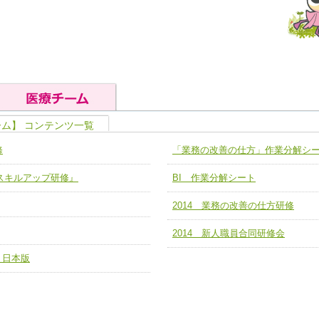
ーム】 コンテンツ一覧
の基礎能力
ユニット４ 専門能力拡大・向上
修
「業務の改善の仕方」作業分解シ
人として、必要な基礎能力を身につ
各職種のスキルを拡大・向上させ、
題解決チーム】
チーム14【苦情・クレーム・暴力
ア スキルアップ研修』
BI 作業分解シート
ユニット５ 人材養成力
推進による高度医療を必要とする在
チーム15【人材養成エキスパートチ
力
人材養成のためのマネジメントおよ
2014 業務の改善の仕方研修
チーム16【放射線治療プロセス改
ームを組織し、強調できる
ートチーム】
2014 新人職員合同研修会
チーム17【血管内治療チーム】
 日本版
】
び、相互理解と連携を深める
チーム18【造血幹細胞移植チーム】
ム】
役割01【管理栄養士が中心となった
ーム】
役割02【DPC検証チーム】