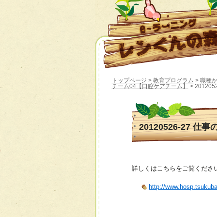
トップページ
>
教育プログラム
>
職種
チーム04【口腔ケアチーム】
> 20120
20120526-27 
詳しくはこちらをご覧くださ
http://www.hosp.tsukub