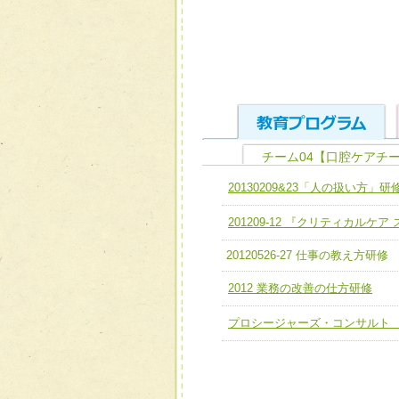
チーム04【口腔ケアチ
ユニット１ 医療人として
20130209&23「人の扱い方」研
全人的医療を実践する医療
チーム01【病院内横断的問
201209-12 『クリティカルケ
ける
チーム02【地域医療連携
ユニット２ チーム医療構成
20120526-27 仕事の教え方研修
宅患者等支援チーム】
必要に応じて柔軟に医療チ
2012 業務の改善の仕方研修
チーム03【癌患者服薬サポ
ユニット３ 多職種連携力
プロシージャーズ・コンサルト
チーム04【口腔ケアチーム
他職種の視点とスキルを学
チーム05【せん妄対策チー
チーム06【外来化学療法チ