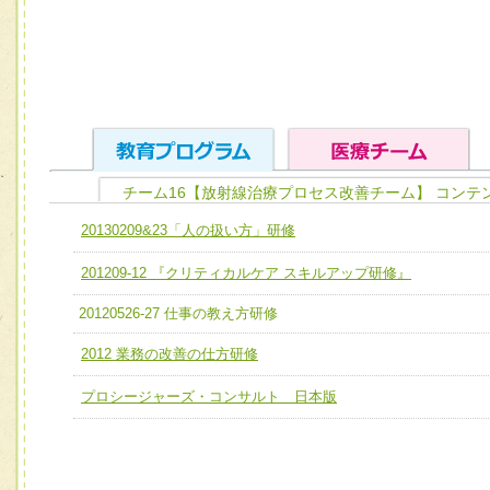
チーム16【放射線治療プロセス改善チーム】 コンテ
ユニット１ 医療人としての基礎能力
20130209&23「人の扱い方」研修
全人的医療を実践する医療人として、必要な基礎能力を身
チーム01【病院内横断的問題解決チーム】
201209-12 『クリティカルケア スキルアップ研修』
ける
チーム02【地域医療連携推進による高度医療を必要とする
ユニット２ チーム医療構成力
20120526-27 仕事の教え方研修
宅患者等支援チーム】
必要に応じて柔軟に医療チームを組織し、強調できる
2012 業務の改善の仕方研修
チーム03【癌患者服薬サポートチーム】
ユニット３ 多職種連携力
プロシージャーズ・コンサルト 日本版
チーム04【口腔ケアチーム】
他職種の視点とスキルを学び、相互理解と連携を深める
チーム05【せん妄対策チーム】
チーム06【外来化学療法チーム】