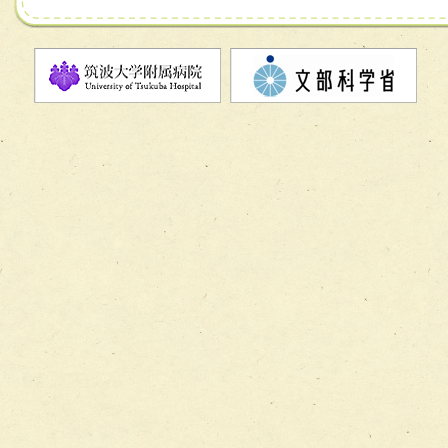
チーム07【病院職員に対する院内感染対策教育チーム】
チーム08【地域関係機関と連携した小児リハビリテーショ
チーム】
チーム09【術前から始める周術期リハビリテーションチー
ム】
チーム10【包括的リハビリテーションコンサルテーション
ーム】
チーム11【摂食・嚥下サポートチーム】
チーム12【こどもの食育支援チーム】
チーム13【非がんに対する緩和ケアチーム】