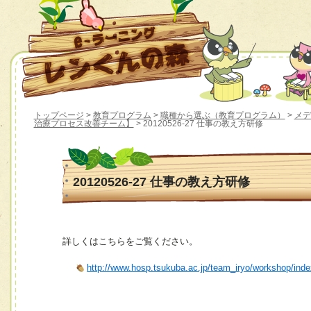
トップページ
>
教育プログラム
>
職種から選ぶ（教育プログラム）
>
メデ
治療プロセス改善チーム】
> 20120526-27 仕事の教え方研修
20120526-27 仕事の教え方研修
詳しくはこちらをご覧ください。
http://www.hosp.tsukuba.ac.jp/team_iryo/workshop/ind