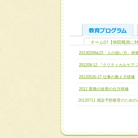
チーム07【病院職員に
ユニット１ 医療人として
20130209&23「人の扱い方」研
全人的医療を実践する医療
チーム01【病院内横断的問
201209-12 『クリティカルケ
ける
チーム02【地域医療連携
ユニット２ チーム医療構成
20120526-27 仕事の教え方研修
宅患者等支援チーム】
必要に応じて柔軟に医療チ
2012 業務の改善の仕方研修
チーム03【癌患者服薬サポ
ユニット３ 多職種連携力
チーム04【口腔ケアチーム
20120711 感染予防教育のため
他職種の視点とスキルを学
チーム05【せん妄対策チー
チーム06【外来化学療法チ
チーム07【病院職員に対