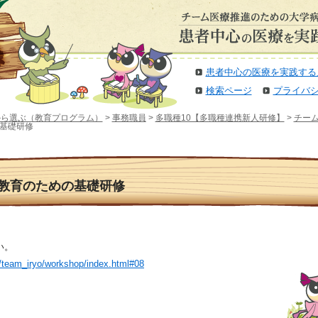
患者中心の医療を実践する
検索ページ
プライバ
から選ぶ（教育プログラム）
>
事務職員
>
多職種10【多職種連携新人研修】
>
チー
の基礎研修
染予防教育のための基礎研修
い。
p/team_iryo/workshop/index.html#08