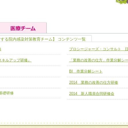
対する院内感染対策教育チーム】 コンテンツ一覧
の基礎能力
ユニット４ 専門能力拡大・向上
修
プロシージャーズ・コンサルト 
人として、必要な基礎能力を身につ
各職種のスキルを拡大・向上させ、
題解決チーム】
チーム14【苦情・クレーム・暴力
ア スキルアップ研修』
「業務の改善の仕方」作業分解シ
ユニット５ 人材養成力
推進による高度医療を必要とする在
チーム15【人材養成エキスパートチ
力
人材養成のためのマネジメントおよ
BI 作業分解シート
チーム16【放射線治療プロセス改
ームを組織し、強調できる
ートチーム】
2014 業務の改善の仕方研修
チーム17【血管内治療チーム】
】
の基礎研修
2014 新人職員合同研修会
び、相互理解と連携を深める
チーム18【造血幹細胞移植チーム】
ム】
役割01【管理栄養士が中心となった
ーム】
役割02【DPC検証チーム】
する院内感染対策教育チーム】
役割03【医療経済・制度サポートチ