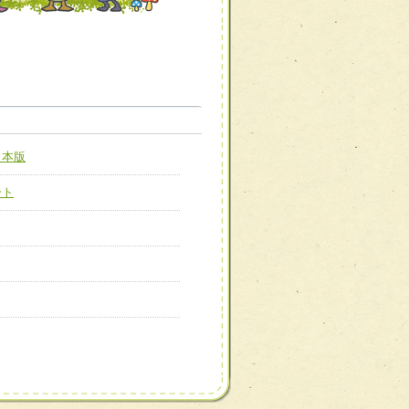
職種から選ぶ
職種から選ぶ
日本版
新たな可能性を広げる
対応支援チーム】
ート
ーム】
び効果的な指導ができる
善チーム】
患者のQOL向上チーム】
ーム】