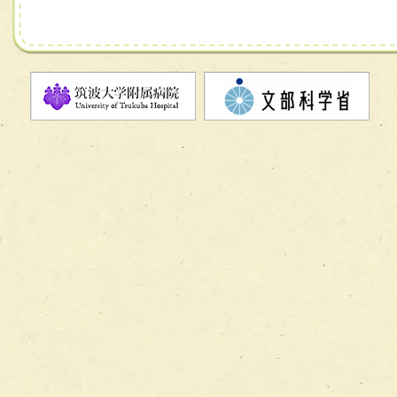
チーム06【外来化学療法チーム】
チーム07【病院職員に対する院内感染対策教育チーム】
チーム08【地域関係機関と連携した小児リハビリテーショ
チーム】
チーム09【術前から始める周術期リハビリテーションチー
ム】
チーム10【包括的リハビリテーションコンサルテーション
ーム】
チーム11【摂食・嚥下サポートチーム】
チーム12【こどもの食育支援チーム】
チーム13【非がんに対する緩和ケアチーム】