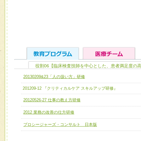
役割06【臨床検査技師を中心とした、患者満足度の
ユニット１ 医療人としての基礎能力
20130209&23「人の扱い方」研修
全人的医療を実践する医療人として、必要な基礎能力を身
チーム01【病院内横断的問題解決チーム】
201209-12 『クリティカルケア スキルアップ研修』
ける
チーム02【地域医療連携推進による高度医療を必要とする
20120526-27 仕事の教え方研修
ユニット２ チーム医療構成力
宅患者等支援チーム】
必要に応じて柔軟に医療チームを組織し、強調できる
2012 業務の改善の仕方研修
チーム03【癌患者服薬サポートチーム】
ユニット３ 多職種連携力
プロシージャーズ・コンサルト 日本版
チーム04【口腔ケアチーム】
他職種の視点とスキルを学び、相互理解と連携を深める
チーム05【せん妄対策チーム】