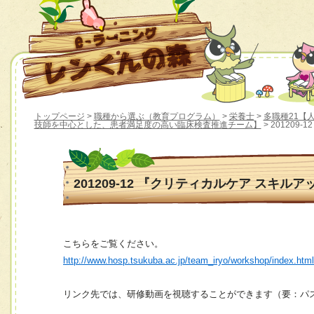
トップページ
>
職種から選ぶ（教育プログラム）
>
栄養士
>
多職種21【人材
技師を中心とした、患者満足度の高い臨床検査推進チーム】
> 20120
201209-12 『クリティカルケア スキル
こちらをご覧ください。
http://www.hosp.tsukuba.ac.jp/team_iryo/workshop/index.htm
リンク先では、研修動画を視聴することができます（要：パ