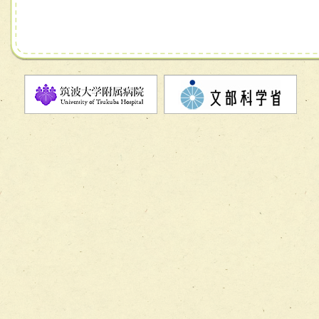
チーム06【外来化学療法チーム】
チーム07【病院職員に対する院内感染対策教育チーム】
チーム08【地域関係機関と連携した小児リハビリテーショ
チーム】
チーム09【術前から始める周術期リハビリテーションチー
ム】
チーム10【包括的リハビリテーションコンサルテーション
ーム】
チーム11【摂食・嚥下サポートチーム】
チーム12【こどもの食育支援チーム】
チーム13【非がんに対する緩和ケアチーム】