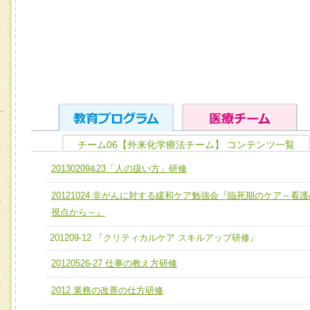
チーム06【外来化学療法チーム】 コンテンツ一覧
ユニット１ 医療人としての基礎能力
20130209&23「人の扱い方」研修
全人的医療を実践する医療人として、必要な基礎能力を身
チーム01【病院内横断的問題解決チーム】
20121024 非がんに対する緩和ケア勉強会『臨死期のケア～看護
ける
チーム02【地域医療連携推進による高度医療を必要とする
視点から～』
ユニット２ チーム医療構成力
宅患者等支援チーム】
201209-12 『クリティカルケア スキルアップ研修』
必要に応じて柔軟に医療チームを組織し、強調できる
チーム03【癌患者服薬サポートチーム】
ユニット３ 多職種連携力
20120526-27 仕事の教え方研修
チーム04【口腔ケアチーム】
他職種の視点とスキルを学び、相互理解と連携を深める
2012 業務の改善の仕方研修
チーム05【せん妄対策チーム】