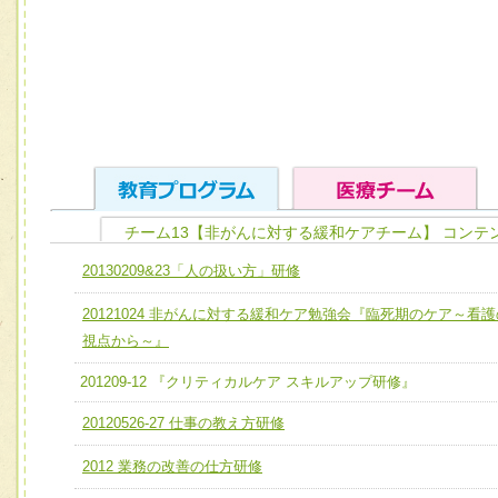
チーム13【非がんに対する緩和ケアチーム】 コンテ
ユニット１ 医療人としての基礎能力
20130209&23「人の扱い方」研修
全人的医療を実践する医療人として、必要な基礎能力を身
チーム01【病院内横断的問題解決チーム】
20121024 非がんに対する緩和ケア勉強会『臨死期のケア～看護
ける
チーム02【地域医療連携推進による高度医療を必要とする
視点から～』
ユニット２ チーム医療構成力
宅患者等支援チーム】
201209-12 『クリティカルケア スキルアップ研修』
必要に応じて柔軟に医療チームを組織し、強調できる
チーム03【癌患者服薬サポートチーム】
ユニット３ 多職種連携力
20120526-27 仕事の教え方研修
チーム04【口腔ケアチーム】
他職種の視点とスキルを学び、相互理解と連携を深める
2012 業務の改善の仕方研修
チーム05【せん妄対策チーム】