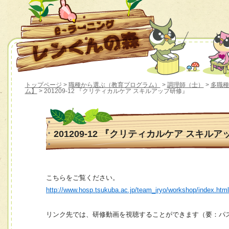
トップページ
>
職種から選ぶ（教育プログラム）
>
調理師（士）
>
多職種
ム】
> 201209-12 『クリティカルケア スキルアップ研修』
201209-12 『クリティカルケア スキル
こちらをご覧ください。
http://www.hosp.tsukuba.ac.jp/team_iryo/workshop/index.htm
リンク先では、研修動画を視聴することができます（要：パ