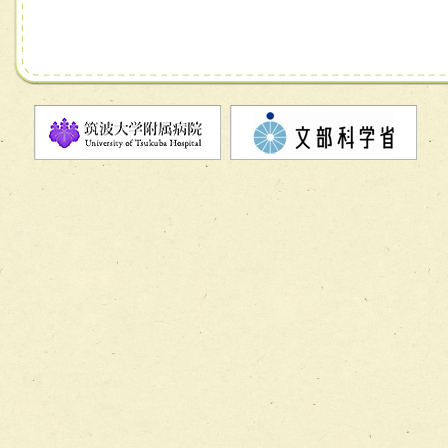
チーム06【外来化学療法チーム】
チーム07【病院職員に対する院内感染対策教育チーム】
チーム08【地域関係機関と連携した小児リハビリテーショ
チーム】
チーム09【術前から始める周術期リハビリテーションチー
ム】
チーム10【包括的リハビリテーションコンサルテーション
ーム】
チーム11【摂食・嚥下サポートチーム】
チーム12【こどもの食育支援チーム】
チーム13【非がんに対する緩和ケアチーム】