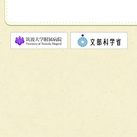
チーム06【外来化学療法チーム】
チーム07【病院職員に対する院内感染対策教育チーム】
チーム08【地域関係機関と連携した小児リハビリテーショ
チーム】
チーム09【術前から始める周術期リハビリテーションチー
ム】
チーム10【包括的リハビリテーションコンサルテーション
ーム】
チーム11【摂食・嚥下サポートチーム】
チーム12【こどもの食育支援チーム】
チーム13【非がんに対する緩和ケアチーム】