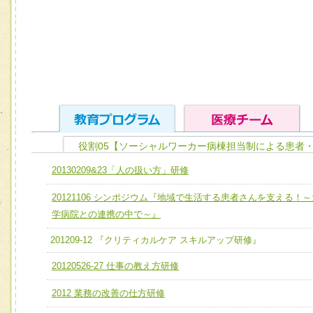
役割05【ソーシャルワーカー病棟担当制による患者
ユニット１ 医療人としての基礎能力
20130209&23「人の扱い方」研修
全人的医療を実践する医療人として、必要な基礎能力を身
チーム01【病院内横断的問題解決チーム】
20121106 シンポジウム『地域で生活する患者さんを支える！～
ける
チーム02【地域医療連携推進による高度医療を必要とする
学病院との連携の中で～』
ユニット２ チーム医療構成力
宅患者等支援チーム】
201209-12 『クリティカルケア スキルアップ研修』
必要に応じて柔軟に医療チームを組織し、強調できる
チーム03【癌患者服薬サポートチーム】
ユニット３ 多職種連携力
20120526-27 仕事の教え方研修
チーム04【口腔ケアチーム】
他職種の視点とスキルを学び、相互理解と連携を深める
2012 業務の改善の仕方研修
チーム05【せん妄対策チーム】