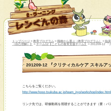
トップページ
>
教育プログラム
>
職種から選ぶ（教育プログラム）
>
臨床
（自己理解）】
>
チーム12【こどもの食育支援チーム】
> 201209-1
201209-12 『クリティカルケア スキル
こちらをご覧ください。
http://www.hosp.tsukuba.ac.jp/team_iryo/workshop/index.htm
リンク先では、研修動画を視聴することができます（要：パ