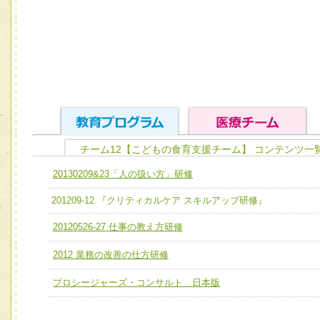
チーム12【こどもの食育支援チーム】 コンテンツ一
ユニット１ 医療人としての基礎能力
20130209&23「人の扱い方」研修
全人的医療を実践する医療人として、必要な基礎能力を身
チーム01【病院内横断的問題解決チーム】
201209-12 『クリティカルケア スキルアップ研修』
ける
チーム02【地域医療連携推進による高度医療を必要とする
20120526-27 仕事の教え方研修
ユニット２ チーム医療構成力
宅患者等支援チーム】
必要に応じて柔軟に医療チームを組織し、強調できる
2012 業務の改善の仕方研修
チーム03【癌患者服薬サポートチーム】
ユニット３ 多職種連携力
プロシージャーズ・コンサルト 日本版
チーム04【口腔ケアチーム】
他職種の視点とスキルを学び、相互理解と連携を深める
チーム05【せん妄対策チーム】