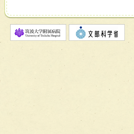
チーム06【外来化学療法チーム】
チーム07【病院職員に対する院内感染対策教育チーム】
チーム08【地域関係機関と連携した小児リハビリテーショ
チーム】
チーム09【術前から始める周術期リハビリテーションチー
ム】
チーム10【包括的リハビリテーションコンサルテーション
ーム】
チーム11【摂食・嚥下サポートチーム】
チーム12【こどもの食育支援チーム】
チーム13【非がんに対する緩和ケアチーム】