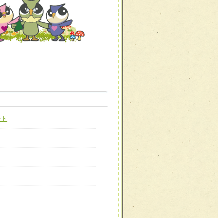
職種から選ぶ
職種から選ぶ
ート
新たな可能性を広げる
対応支援チーム】
ーム】
び効果的な指導ができる
善チーム】
患者のQOL向上チーム】