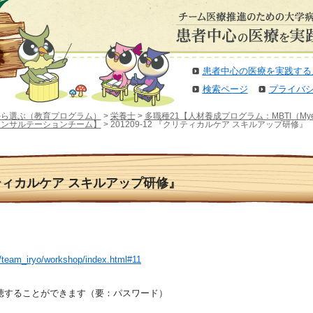
患者中心の医療を実践する
検索ページ
プライバ
から選ぶ（教育プログラム）
>
栄養士
>
多職種21【人材養成プログラム：MBTI（Myers Br
コンサルテーションチーム】
> 201209-12 『クリティカルケア スキルアップ研修』
クリティカルケア スキルアップ研修』
p/team_iryo/workshop/index.html#11
聴することができます（要：パスワード）