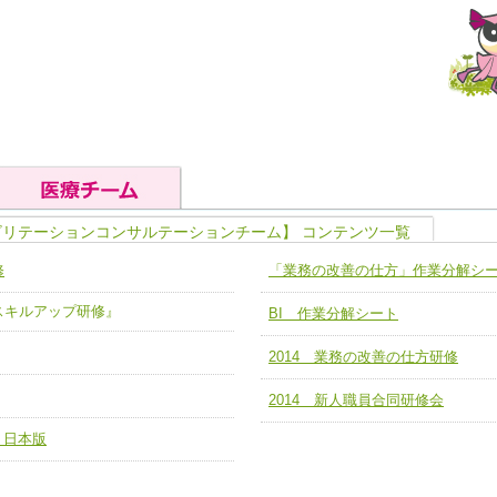
ビリテーションコンサルテーションチーム】 コンテンツ一覧
の基礎能力
ユニット４ 専門能力拡大・向上
修
「業務の改善の仕方」作業分解シ
人として、必要な基礎能力を身につ
各職種のスキルを拡大・向上させ、
題解決チーム】
チーム14【苦情・クレーム・暴力
ア スキルアップ研修』
BI 作業分解シート
ユニット５ 人材養成力
推進による高度医療を必要とする在
チーム15【人材養成エキスパートチ
力
人材養成のためのマネジメントおよ
2014 業務の改善の仕方研修
チーム16【放射線治療プロセス改
ームを組織し、強調できる
ートチーム】
2014 新人職員合同研修会
チーム17【血管内治療チーム】
 日本版
】
び、相互理解と連携を深める
チーム18【造血幹細胞移植チーム】
ム】
役割01【管理栄養士が中心となった