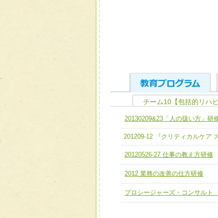
チーム10【包括的リハ
ユニット１ 医療人として
20130209&23「人の扱い方」研
全人的医療を実践する医療
チーム01【病院内横断的問
201209-12 『クリティカルケ
ける
チーム02【地域医療連携
20120526-27 仕事の教え方研修
ユニット２ チーム医療構成
宅患者等支援チーム】
必要に応じて柔軟に医療チ
2012 業務の改善の仕方研修
チーム03【癌患者服薬サポ
ユニット３ 多職種連携力
プロシージャーズ・コンサルト
チーム04【口腔ケアチーム
他職種の視点とスキルを学
チーム05【せん妄対策チー